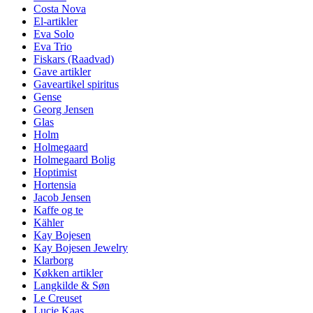
Costa Nova
El-artikler
Eva Solo
Eva Trio
Fiskars (Raadvad)
Gave artikler
Gaveartikel spiritus
Gense
Georg Jensen
Glas
Holm
Holmegaard
Holmegaard Bolig
Hoptimist
Hortensia
Jacob Jensen
Kaffe og te
Kähler
Kay Bojesen
Kay Bojesen Jewelry
Klarborg
Køkken artikler
Langkilde & Søn
Le Creuset
Lucie Kaas