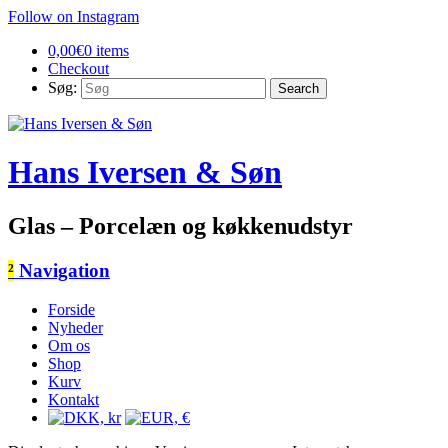
Follow on Instagram
0,00
€
0 items
Checkout
Søg:
Hans Iversen & Søn
Glas – Porcelæn og køkkenudstyr
²
Navigation
Forside
Nyheder
Om os
Shop
Kurv
Kontakt