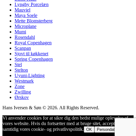
Lyngby Porcelæn
Mauviel
Maya Soele
Mette Blomsterberg
Microplane
Mumi
Rosendahl
Royal Copenhagen
Scanpan
Sjovt til køkkenet
Spring Copenhagen
Stel
Stelton
Uyuni-Lighting
Westmark
Zone
Zwilling
Ørskov
Hans Iversen & Søn © 2026. All Rights Reserved.
Vi anvender cookies for at sikre dig den bedst mulige oplevelse af
vores website. Hvis du fortsætter med at bruge sitet, accepterer du
samtidig vores cookie- og privatlivspolitik.
OK
Persondatapolitik