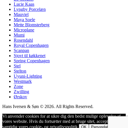
Lucie Kaas
Lyngby Porcelæn
Mauviel
Maya Soele
Mette Blomsterberg
Microplane
Mumi
Rosendahl
Royal Copenhagen
Scanpan
Sjovt til køkkenet
Spring Copenhagen
Stel
Stelton
Uyuni-Lighting
Westmark
Zone
Zwilling
Ørskov
Hans Iversen & Søn © 2026. All Rights Reserved.
Vi anvender cookies for at sikre dig den bedst mulige oplevelse af
vores website. Hvis du fortsætter med at bruge sitet, accepterer du
samtidig vores cookie- og privatlivspolitik.
OK
Persondatapolitik