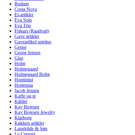
Bodum
Costa Nova
El-artikler
Eva Solo
Eva Trio
Fiskars (Raadvad)
Gave artikler
Gaveartikel spiritus
Gense
Georg Jensen
Glas
Holm
Holmegaard
Holmegaard Bolig
Hoptimist
Hortensia
Jacob Jensen
Kaffe og te
Kähler
Kay Bojesen
Kay Bojesen Jewelry
Klarborg
Køkken artikler
Langkilde & Søn
Le Creuset