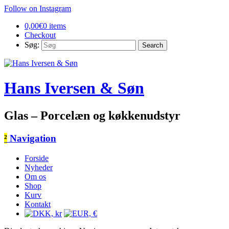
Follow on Instagram
0,00
€
0 items
Checkout
Søg:
Hans Iversen & Søn
Glas – Porcelæn og køkkenudstyr
²
Navigation
Forside
Nyheder
Om os
Shop
Kurv
Kontakt