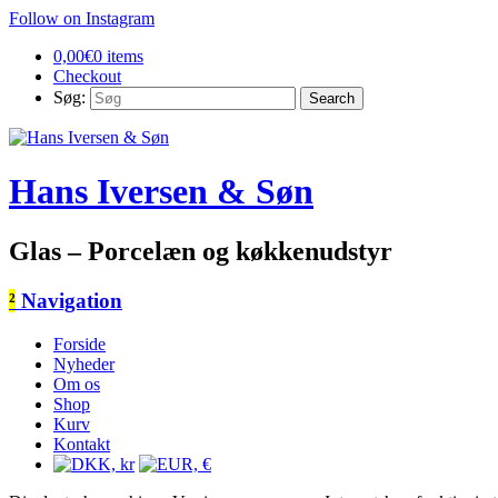
Follow on Instagram
0,00
€
0 items
Checkout
Søg:
Hans Iversen & Søn
Glas – Porcelæn og køkkenudstyr
²
Navigation
Forside
Nyheder
Om os
Shop
Kurv
Kontakt