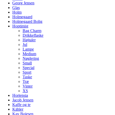
Georg Jensen
Glas
Holm
Holmegaard
Holmegaard Bolig
Hoptimist
Bag Charm
Drikkeflaske
Højtaler
Jul
Lampe
Medium
Nøglering
Small
Special
Sport
Taske
Træ
Vinter
XS
Hortensia
Jacob Jensen
Kaffe og te
Kähler
Kay Bojesen