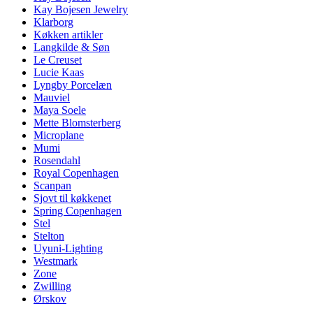
Kay Bojesen Jewelry
Klarborg
Køkken artikler
Langkilde & Søn
Le Creuset
Lucie Kaas
Lyngby Porcelæn
Mauviel
Maya Soele
Mette Blomsterberg
Microplane
Mumi
Rosendahl
Royal Copenhagen
Scanpan
Sjovt til køkkenet
Spring Copenhagen
Stel
Stelton
Uyuni-Lighting
Westmark
Zone
Zwilling
Ørskov