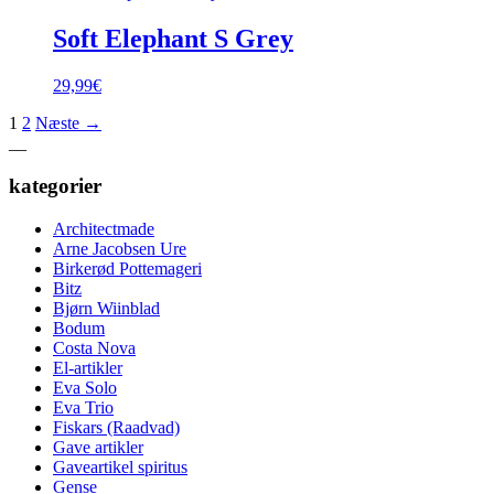
Soft Elephant S Grey
29,99
€
1
2
Næste →
__
kategorier
Architectmade
Arne Jacobsen Ure
Birkerød Pottemageri
Bitz
Bjørn Wiinblad
Bodum
Costa Nova
El-artikler
Eva Solo
Eva Trio
Fiskars (Raadvad)
Gave artikler
Gaveartikel spiritus
Gense