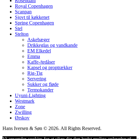
Rosendahl
Royal Copenhagen
Scanpan
Sjovt til køkkenet
Spring Copenhagen
Stel
Stelton
Askebæger
Drikkeglas og vandkande
EM Elkedel
Emma
Kaffe-/tedåser
Kapsel og proptrækker
Rig-Tig
Servering
Sukker og fløde
Termokander
Uyuni-Lighting
Westmark
Zone
Zwilling
Ørskov
Hans Iversen & Søn © 2026. All Rights Reserved.
Vi anvender cookies for at sikre dig den bedst mulige oplevelse af