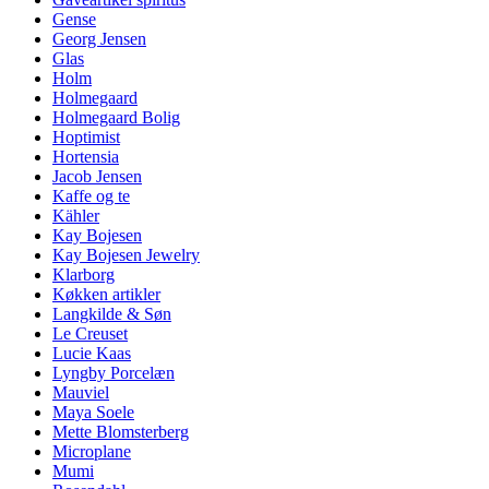
Gense
Georg Jensen
Glas
Holm
Holmegaard
Holmegaard Bolig
Hoptimist
Hortensia
Jacob Jensen
Kaffe og te
Kähler
Kay Bojesen
Kay Bojesen Jewelry
Klarborg
Køkken artikler
Langkilde & Søn
Le Creuset
Lucie Kaas
Lyngby Porcelæn
Mauviel
Maya Soele
Mette Blomsterberg
Microplane
Mumi