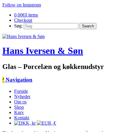
Follow on Instagram
0,00
€
0 items
Checkout
Søg:
Hans Iversen & Søn
Glas – Porcelæn og køkkenudstyr
²
Navigation
Forside
Nyheder
Om os
Shop
Kurv
Kontakt