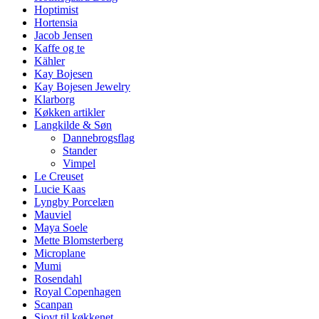
Hoptimist
Hortensia
Jacob Jensen
Kaffe og te
Kähler
Kay Bojesen
Kay Bojesen Jewelry
Klarborg
Køkken artikler
Langkilde & Søn
Dannebrogsflag
Stander
Vimpel
Le Creuset
Lucie Kaas
Lyngby Porcelæn
Mauviel
Maya Soele
Mette Blomsterberg
Microplane
Mumi
Rosendahl
Royal Copenhagen
Scanpan
Sjovt til køkkenet