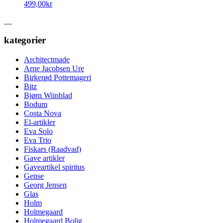
499,00
kr
__
kategorier
Architectmade
Arne Jacobsen Ure
Birkerød Pottemageri
Bitz
Bjørn Wiinblad
Bodum
Costa Nova
El-artikler
Eva Solo
Eva Trio
Fiskars (Raadvad)
Gave artikler
Gaveartikel spiritus
Gense
Georg Jensen
Glas
Holm
Holmegaard
Holmegaard Bolig