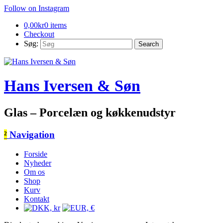
Follow on Instagram
0,00
kr
0 items
Checkout
Søg:
Hans Iversen & Søn
Glas – Porcelæn og køkkenudstyr
²
Navigation
Forside
Nyheder
Om os
Shop
Kurv
Kontakt