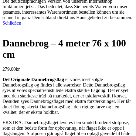
Die deutschsprachigen Version von unserem Internetshop
funktioniert jetzt . Das bedeutet, dass Sie bereits Waren von unser
gesamtes, interessantes Warensortiment bestellen können um sie
schnell in ganz Deutschland direkt ins Haus geliefert zu bekommen.
Schließen
Dannebrog – 4 meter 76 x 100
cm
279,00
kr
Det Originale Dannebrogsflag
er vores mest solgte
Dannebrogsflag og findes i alle størrelser. Dette Dannebrogsflag
syes af vores specialfremstillede ekstra stærke flagdug. Det er syet
med den stærkeste tråd på markedet, der er trådfarveskift i korset.
Desuden syes Dannebrogsflaget med ekstra forstærkninger. Her får
du et flot og stærkt Dannebrogsflag i den rigtige farve og i en
kvalitet, der er ekstra holdbar.
EKSTRA: Dannebrogsflaget leveres i en smukt broderet stofpose,
som er den bedste form for opbevaring, når flaget ikke er oppe i
flagstangen. Stofposen gør også flaget til en oplagt gaveidé til både