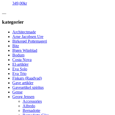
349,00
kr
__
kategorier
Architectmade
Arne Jacobsen Ure
Birkerød Pottemageri
Bitz
Bjørn Wiinblad
Bodum
Costa Nova
El-artikler
Eva Solo
Eva Trio
Fiskars (Raadvad)
Gave artikler
Gaveartikel spiritus
Gense
Georg Jensen
Accessories
Alfredo
Bernadotte