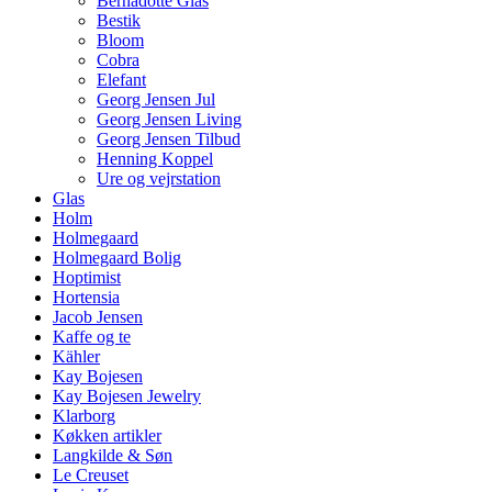
Bernadotte Glas
Bestik
Bloom
Cobra
Elefant
Georg Jensen Jul
Georg Jensen Living
Georg Jensen Tilbud
Henning Koppel
Ure og vejrstation
Glas
Holm
Holmegaard
Holmegaard Bolig
Hoptimist
Hortensia
Jacob Jensen
Kaffe og te
Kähler
Kay Bojesen
Kay Bojesen Jewelry
Klarborg
Køkken artikler
Langkilde & Søn
Le Creuset