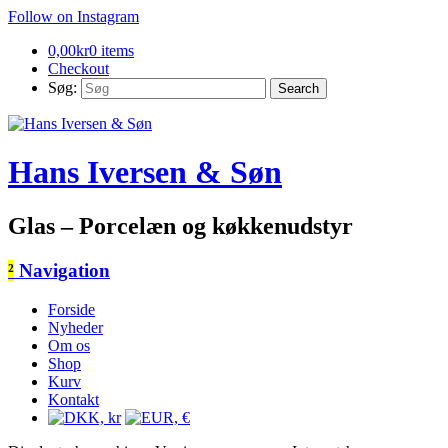
Follow on Instagram
0,00
kr
0 items
Checkout
Søg:
Hans Iversen & Søn
Glas – Porcelæn og køkkenudstyr
²
Navigation
Forside
Nyheder
Om os
Shop
Kurv
Kontakt