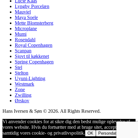
Lucie Kaas
Lyngby Porcelæn
Mauviel
Maya Soele
Mette Blomsterberg
Microplane
Mumi
Rosendahl
Royal Copenhagen
Scanpan
Sjovt til køkkenet
Spring Copenhagen
Stel
Stelton
Uyuni-Lighting
Westmark
Zone
Zwilling
Ørskov
Hans Iversen & Søn © 2026. All Rights Reserved.
Vi anvender cookies for at sikre dig den bedst mulige oplevelse af
vores website. Hvis du fortsætter med at bruge sitet, accepterer du
samtidig vores cookie- og privatlivspolitik.
OK
Persondatapolitik