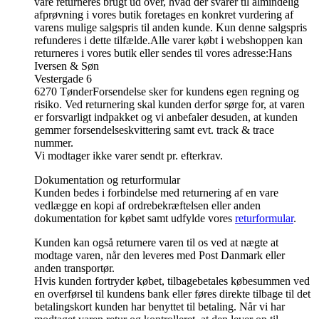
vare returneres brugt ud over, hvad der svarer til almindelig
afprøvning i vores butik foretages en konkret vurdering af
varens mulige salgspris til anden kunde. Kun denne salgspris
refunderes i dette tilfælde.Alle varer købt i webshoppen kan
returneres i vores butik eller sendes til vores adresse:Hans
Iversen & Søn
Vestergade 6
6270 TønderForsendelse sker for kundens egen regning og
risiko. Ved returnering skal kunden derfor sørge for, at varen
er forsvarligt indpakket og vi anbefaler desuden, at kunden
gemmer forsendelseskvittering samt evt. track & trace
nummer.
Vi modtager ikke varer sendt pr. efterkrav.
Dokumentation og returformular
Kunden bedes i forbindelse med returnering af en vare
vedlægge en kopi af ordrebekræftelsen eller anden
dokumentation for købet samt udfylde vores
returformular
.
Kunden kan også returnere varen til os ved at nægte at
modtage varen, når den leveres med Post Danmark eller
anden transportør.
Hvis kunden fortryder købet, tilbagebetales købesummen ved
en overførsel til kundens bank eller føres direkte tilbage til det
betalingskort kunden har benyttet til betaling. Når vi har