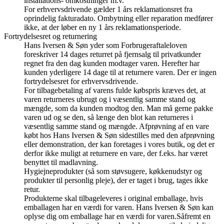
installations- omkostninger m.v.
For erhvervsdrivende gælder 1 års reklamationsret fra
oprindelig fakturadato. Ombytning eller reparation medfører
ikke, at der løber en ny 1 års reklamationsperiode.
Fortrydelsesret og returnering
Hans Iversen & Søn yder som Forbrugeraftaleloven
foreskriver 14 dages returret på fjernsalg til privatkunder
regnet fra den dag kunden modtager varen. Herefter har
kunden yderligere 14 dage til at returnere varen. Der er ingen
fortrydelsesret for erhvervsdrivende.
For tilbagebetaling af varens fulde købspris kræves det, at
varen returneres ubrugt og i væsentlig samme stand og
mængde, som da kunden modtog den. Man må gerne pakke
varen ud og se den, så længe den blot kan returneres i
væsentlig samme stand og mængde. Afprøvning af en vare
købt hos Hans Iversen & Søn sidestilles med den afprøvning
eller demonstration, der kan foretages i vores butik, og det er
derfor ikke muligt at returnere en vare, der f.eks. har været
benyttet til madlavning.
Hygiejneprodukter (så som støvsugere, køkkenudstyr og
produkter til personlig pleje), der er taget i brug, tages ikke
retur.
Produkterne skal tilbageleveres i original emballage, hvis
emballagen har en værdi for varen. Hans Iversen & Søn kan
oplyse dig om emballage har en værdi for varen.Såfremt en