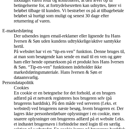
modtaget varen retur og kontrolleret, at den lever op til
betingelserne for, at fortrydelsesretten kan udnyttes, fører vi
beløbet tilbage til kunden. Vi bestræber os på at tilbagebetale
beløbet så hurtigt som muligt og senest 30 dage efter
returnering af varen.
E-markedsføring
Der udsendes ingen email-reklamer eller lignende fra Hans
Iversen & Søn uden kundens udtrykkelige/aktive samtykke
hertil.
På websitet har vi en “tip-en-ven” funktion. Denne bruges til,
at man som besøgende kan sende en mail til en ven og gøre
ham eller hende opmærksom på et produkt hos Hans Iversen
& Søn. “Tip-en-ven” funktionen indeholder ikke
markedsføringsmateriale. Hans Iversen & Søn er
dataansvarlig.
Persondatapolitik
Cookies
En cookie er en betegnelse for det forhold, at en brugers
adfærd på et netværk registreres hos brugeren selv (på
brugerens harddisk). På den måde ved serveren (f.eks. et
websted) ved brugerens næste besøg, hvem brugeren er. Der
lagres ikke personhenførbare oplysninger i en cookie, men
snarere oplysninger om brugerens adfærd på et website f.eks.
et indtastet brugernavn i forbindelse med login til en særlig