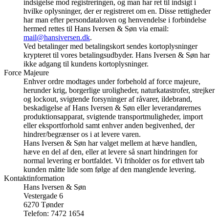
indsigelse mod registreringen, og man har ret til indsigt i
hvilke oplysninger, der er registreret om en. Disse rettigheder
har man efter persondataloven og henvendelse i forbindelse
hermed rettes til Hans Iversen & Søn via email:
mail@hansiversen.dk
.
Ved betalinger med betalingskort sendes kortoplysninger
krypteret til vores betalingsudbyder. Hans Iversen & Søn har
ikke adgang til kundens kortoplysninger.
Force Majeure
Enhver ordre modtages under forbehold af force majeure,
herunder krig, borgerlige uroligheder, naturkatastrofer, strejker
og lockout, svigtende forsyninger af råvarer, ildebrand,
beskadigelse af Hans Iversen & Søn eller leverandørernes
produktionsapparat, svigtende transportmuligheder, import
eller eksportforhold samt enhver anden begivenhed, der
hindrer/begrænser os i at levere varen.
Hans Iversen & Søn har valget mellem at hæve handlen,
hæve en del af den, eller at levere så snart hindringen for
normal levering er bortfaldet. Vi friholder os for ethvert tab
kunden måtte lide som følge af den manglende levering.
Kontaktinformation
Hans Iversen & Søn
Vestergade 6
6270 Tønder
Telefon: 7472 1654