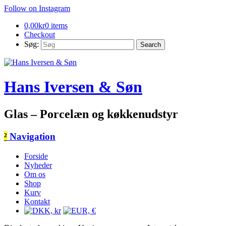
Follow on Instagram
0,00
kr
0 items
Checkout
Søg:
Hans Iversen & Søn
Glas – Porcelæn og køkkenudstyr
²
Navigation
Forside
Nyheder
Om os
Shop
Kurv
Kontakt