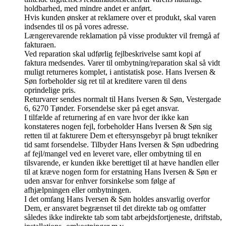
holdbarhed, med mindre andet er anført.
Hvis kunden ønsker at reklamere over et produkt, skal varen
indsendes til os på vores adresse.
Længerevarende reklamation på visse produkter vil fremgå af
fakturaen.
Ved reparation skal udførlig fejlbeskrivelse samt kopi af
faktura medsendes. Varer til ombytning/reparation skal så vidt
muligt returneres komplet, i antistatisk pose. Hans Iversen &
Søn forbeholder sig ret til at kreditere varen til dens
oprindelige pris.
Returvarer sendes normalt til Hans Iversen & Søn, Vestergade
6, 6270 Tønder. Forsendelse sker på eget ansvar.
I tilfælde af returnering af en vare hvor der ikke kan
konstateres nogen fejl, forbeholder Hans Iversen & Søn sig
retten til at fakturere Dem et eftersynsgebyr på brugt tekniker
tid samt forsendelse. Tilbyder Hans Iversen & Søn udbedring
af fejl/mangel ved en leveret vare, eller ombytning til en
tilsvarende, er kunden ikke berettiget til at hæve handlen eller
til at kræve nogen form for erstatning Hans Iversen & Søn er
uden ansvar for enhver forsinkelse som følge af
afhjælpningen eller ombytningen.
I det omfang Hans Iversen & Søn holdes ansvarlig overfor
Dem, er ansvaret begrænset til det direkte tab og omfatter
således ikke indirekte tab som tabt arbejdsfortjeneste, driftstab,