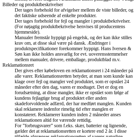
Billeder og produktbeskrivelser
Der tages forbehold for afvigelser mellem de viste billeder, og
det faktiske udseende af enkelte produkter.
Der tages forbehold for fejl og mangler i produktbekrivelser.
(For nøjagtig produktbekrivelse henvises til producentens
hjemmeside).
Manualer fremstår hyppigt på engelsk, og der kan ikke stilles
krav om, at disse skal være på dansk. Ændringer i
produktspecifikationer forekommer hyppigt. Hans Iversen &
Søn kan ikke holdes ansvarlig for evt. uoverensstemmelser
mellem manualer, drivere, emballage, produktblad m.v.
Reklamationsret
Der gives efter købeloven en reklamationsret i 24 måneder på
alle varer. Reklamationsretten betyder, at man som kunde kan
klage over fejl og mangler ved produktet, som er opstået 24
måneder efter den dag, varen er modtaget. Det er dog en
forudsætning, at disse mangler, ikke er opstået som følge af
kundens fejlagtige brug af produktet eller anden
skadeforvoldende adfærd, der har medført manglen. Kunden
skal reklamere indenfor rimelig tid efter manglen er
konstateret. Reklamerer kunden inden 2 måneder anses
reklamationen altid for værende rettidig.
For ”forbrugsvarer” som f.eks. skær, batterier og lignende,
gælder det at reklamationsretten er kortere end 2 år. I disse
tilfælde afgrænses reklamationsretten af varens naturlige