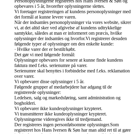
Personoplysningerne registreres hos Hans Iversen & Søn og
opbevares i 5 år, hvorefter oplysningerne slettes.
Vi foretager registreringen af kundens personoplysninger med
det formål at kunne levere varen.
Når der indsamles personoplysninger via vores website, sikrer
vi, at det altid sker ved afgivelse af kundens udtrykkelige
samtykke, således at man er informeret om præcis, hvilke
oplysninger der indsamles og hvorfor.Vi registrerer desuden
følgende typer af oplysninger om den enkelte kunde:
· Hvilke varer der er bestilt/købt.
Det gør vi med følgende formål:
Oplysninger opbevares for senere at kunne finde kundens
faktura med f.eks. serienumre på varer.
Serienumre skal benyttes i forbindelse med f.eks. reklamation
over varer.
Vi opbevarer disse oplysninger i 5 år.
Følgende grupper af medarbejdere har adgang til de
registrerede oplysninger:
Ledelsen, salg og markedsføring, samt administration og
bogholderi.
Vi opbevarer ikke kundeoplysninger krypteret.
Vi transmitterer ikke kundeoplysninger krypteret.
Oplysningerne videregives ikke til tredjemand.
Der registreres ingen personfølsomme oplysninger.Som
registreret hos Hans Iversen & Søn har man altid ret til at gøre