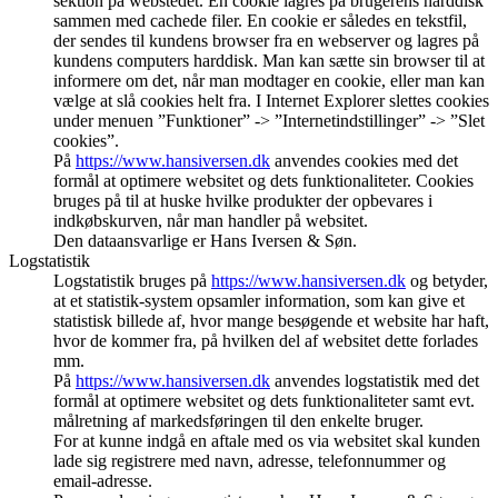
sektion på webstedet. En cookie lagres på brugerens harddisk
sammen med cachede filer. En cookie er således en tekstfil,
der sendes til kundens browser fra en webserver og lagres på
kundens computers harddisk. Man kan sætte sin browser til at
informere om det, når man modtager en cookie, eller man kan
vælge at slå cookies helt fra. I Internet Explorer slettes cookies
under menuen ”Funktioner” -> ”Internetindstillinger” -> ”Slet
cookies”.
På
https://www.hansiversen.dk
anvendes cookies med det
formål at optimere websitet og dets funktionaliteter. Cookies
bruges på til at huske hvilke produkter der opbevares i
indkøbskurven, når man handler på websitet.
Den dataansvarlige er Hans Iversen & Søn.
Logstatistik
Logstatistik bruges på
https://www.hansiversen.dk
og betyder,
at et statistik-system opsamler information, som kan give et
statistisk billede af, hvor mange besøgende et website har haft,
hvor de kommer fra, på hvilken del af websitet dette forlades
mm.
På
https://www.hansiversen.dk
anvendes logstatistik med det
formål at optimere websitet og dets funktionaliteter samt evt.
målretning af markedsføringen til den enkelte bruger.
For at kunne indgå en aftale med os via websitet skal kunden
lade sig registrere med navn, adresse, telefonnummer og
email-adresse.