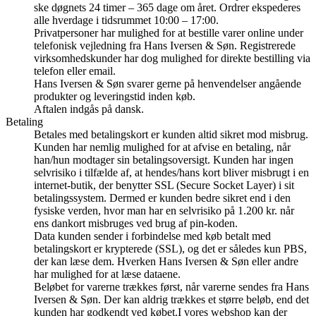
ske døgnets 24 timer – 365 dage om året. Ordrer ekspederes
alle hverdage i tidsrummet 10:00 – 17:00.
Privatpersoner har mulighed for at bestille varer online under
telefonisk vejledning fra Hans Iversen & Søn. Registrerede
virksomhedskunder har dog mulighed for direkte bestilling via
telefon eller email.
Hans Iversen & Søn svarer gerne på henvendelser angående
produkter og leveringstid inden køb.
Aftalen indgås på dansk.
Betaling
Betales med betalingskort er kunden altid sikret mod misbrug.
Kunden har nemlig mulighed for at afvise en betaling, når
han/hun modtager sin betalingsoversigt. Kunden har ingen
selvrisiko i tilfælde af, at hendes/hans kort bliver misbrugt i en
internet-butik, der benytter SSL (Secure Socket Layer) i sit
betalingssystem. Dermed er kunden bedre sikret end i den
fysiske verden, hvor man har en selvrisiko på 1.200 kr. når
ens dankort misbruges ved brug af pin-koden.
Data kunden sender i forbindelse med køb betalt med
betalingskort er krypterede (SSL), og det er således kun PBS,
der kan læse dem. Hverken Hans Iversen & Søn eller andre
har mulighed for at læse dataene.
Beløbet for varerne trækkes først, når varerne sendes fra Hans
Iversen & Søn. Der kan aldrig trækkes et større beløb, end det
kunden har godkendt ved købet.I vores webshop kan der