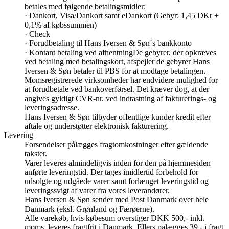
betales med følgende betalingsmidler:
· Dankort, Visa/Dankort samt eDankort (Gebyr: 1,45 DKr +
0,1% af købssummen)
· Check
· Forudbetaling til Hans Iversen & Søn´s bankkonto
· Kontant betaling ved afhentningDe gebyrer, der opkræves
ved betaling med betalingskort, afspejler de gebyrer Hans
Iversen & Søn betaler til PBS for at modtage betalingen.
Momsregistrerede virksomheder har endvidere mulighed for
at forudbetale ved bankoverførsel. Det kræver dog, at der
angives gyldigt CVR-nr. ved indtastning af fakturerings- og
leveringsadresse.
Hans Iversen & Søn tilbyder offentlige kunder kredit efter
aftale og understøtter elektronisk fakturering.
Levering
Forsendelser pålægges fragtomkostninger efter gældende
takster.
Varer leveres almindeligvis inden for den på hjemmesiden
anførte leveringstid. Der tages imidlertid forbehold for
udsolgte og udgåede varer samt forlænget leveringstid og
leveringssvigt af varer fra vores leverandører.
Hans Iversen & Søn sender med Post Danmark over hele
Danmark (eksl. Grønland og Færøerne).
Alle varekøb, hvis købesum overstiger DKK 500,- inkl.
moms, leveres fragtfrit i Danmark. Ellers pålægges 39,- i fragt