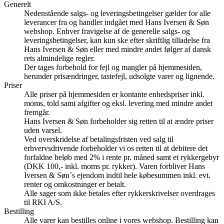
Generelt
Nedenstående salgs- og leveringsbetingelser gælder for alle
leverancer fra og handler indgået med Hans Iversen & Søn
webshop. Enhver fravigelse af de generelle salgs- og
leveringsbetingelser, kan kun ske efter skriftlig tilladelse fra
Hans Iversen & Søn eller med mindre andet følger af dansk
rets almindelige regler.
Der tages forbehold for fejl og mangler på hjemmesiden,
herunder prisændringer, tastefejl, udsolgte varer og lignende.
Priser
Alle priser på hjemmesiden er kontante enhedspriser inkl.
moms, told samt afgifter og eksl. levering med mindre andet
fremgår.
Hans Iversen & Søn forbeholder sig retten til at ændre priser
uden varsel.
Ved overskridelse af betalingsfristen ved salg til
erhvervsdrivende forbeholder vi os retten til at debitere det
forfaldne beløb med 2% i rente pr. måned samt et rykkergebyr
(DKK 100,- inkl. moms pr. rykker). Varen forbliver Hans
Iversen & Søn´s ejendom indtil hele købesummen inkl. evt.
renter og omkostninger er betalt.
Alle sager som ikke betales efter rykkerskrivelser overdrages
til RKI A/S.
Bestilling
Alle varer kan bestilles online i vores webshop. Bestilling kan