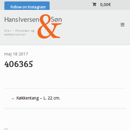
0,00
€
Follow on Instagram
²
Glas – Porcelæn og
køkkenudstyr
maj
18
2017
406365
←
Køkkentang – L. 22 cm.
__