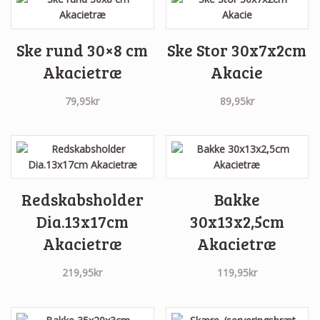
Ske rund 30×8 cm
Ske Stor 30x7x2cm
Akacietræ
Akacie
79,95
kr
89,95
kr
Redskabsholder
Bakke
Dia.13x17cm
30x13x2,5cm
Akacietræ
Akacietræ
219,95
kr
119,95
kr