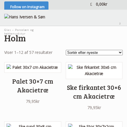
0,00
kr
Follow on Instagram
²
Glas – Porcelæn og
køkkenudstyr
Holm
Sorteret
Viser 1–12 af 57 resultater
efter
seneste
Palet 30×7 cm
Ske firkantet 30×6
Akacietræ
cm Akacietræ
79,95
kr
79,95
kr