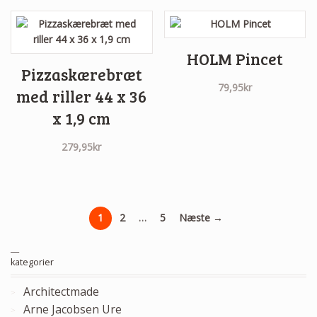
HOLM Pincet
Pizzaskærebræt
79,95
kr
med riller 44 x 36
x 1,9 cm
279,95
kr
1
2
…
5
Næste →
__
kategorier
Architectmade
Arne Jacobsen Ure