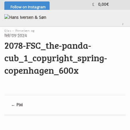
0,00
€
Follow on Instagram
²
Glas – Porcelæn og
køkkenudstyr
feb
09
2024
2078-FSC_the-panda-
cub_1_copyright_spring-
copenhagen_600x
←
Pixi