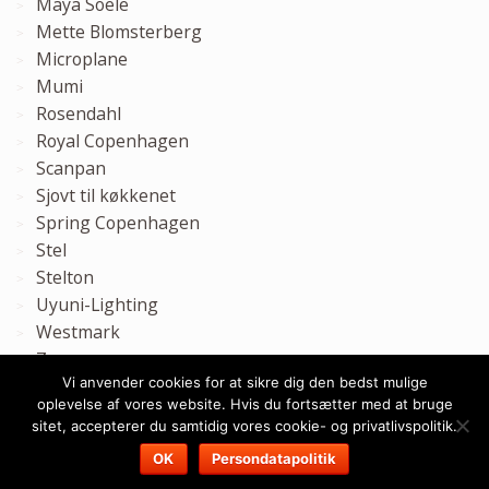
Maya Soele
Mette Blomsterberg
Microplane
Mumi
Rosendahl
Royal Copenhagen
Scanpan
Sjovt til køkkenet
Spring Copenhagen
Stel
Stelton
Uyuni-Lighting
Westmark
Zone
Vi anvender cookies for at sikre dig den bedst mulige
Zwilling
oplevelse af vores website. Hvis du fortsætter med at bruge
Ørskov
sitet, accepterer du samtidig vores cookie- og privatlivspolitik.
OK
Persondatapolitik
Hans Iversen & Søn © 2026. All Rights Reserved.