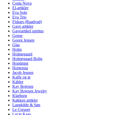
Costa Nova
El-artikler
Eva Solo
Eva Trio
Fiskars (Raadvad)
Gave artikler
Gaveartikel spiritus
Gense
Georg Jensen
Glas
Holm
Holmegaard
Holmegaard Bolig
Hoptimist
Hortensia
Jacob Jensen
Kaffe og te
Kähler
Kay Bojesen
Kay Bojesen Jewelry
Klarborg
Køkken artikler
Langkilde & Søn
Le Creuset
Lucie Kaas