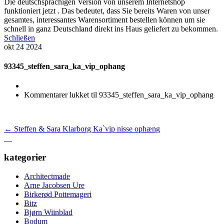
Die deutschsprachigen Version von unserem Internetshop
funktioniert jetzt . Das bedeutet, dass Sie bereits Waren von unser
gesamtes, interessantes Warensortiment bestellen können um sie
schnell in ganz Deutschland direkt ins Haus geliefert zu bekommen.
Schließen
okt
24
2024
93345_steffen_sara_ka_vip_ophang
Kommentarer lukket
til 93345_steffen_sara_ka_vip_ophang
←
Steffen & Sara Klarborg Ka`vip nisse ophæng
__
kategorier
Architectmade
Arne Jacobsen Ure
Birkerød Pottemageri
Bitz
Bjørn Wiinblad
Bodum