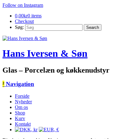
Follow on Instagram
0,00
kr
0 items
Checkout
Søg:
Hans Iversen & Søn
Glas – Porcelæn og køkkenudstyr
²
Navigation
Forside
Nyheder
Om os
Shop
Kurv
Kontakt