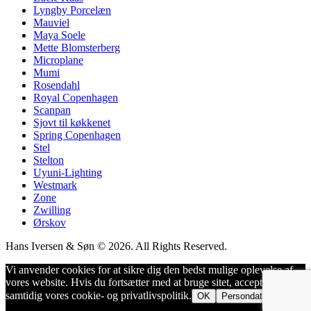
Lyngby Porcelæn
Mauviel
Maya Soele
Mette Blomsterberg
Microplane
Mumi
Rosendahl
Royal Copenhagen
Scanpan
Sjovt til køkkenet
Spring Copenhagen
Stel
Stelton
Uyuni-Lighting
Westmark
Zone
Zwilling
Ørskov
Hans Iversen & Søn © 2026. All Rights Reserved.
Vi anvender cookies for at sikre dig den bedst mulige oplevelse af
vores website. Hvis du fortsætter med at bruge sitet, accepterer du
samtidig vores cookie- og privatlivspolitik.
OK
Persondatapolitik