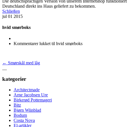
Die deutschsprachigen Version von unserem Internetshop funktioniert 
Deutschland direkt ins Haus geliefert zu bekommen.
Schließen
jul
01
2015
hvid smørboks
Kommentarer lukket
til hvid smørboks
←
Smørskål med låg
__
kategorier
Architectmade
Arne Jacobsen Ure
Birkerød Pottemageri
Bitz
Bjørn Wiinblad
Bodum
Costa Nova
El-artikler