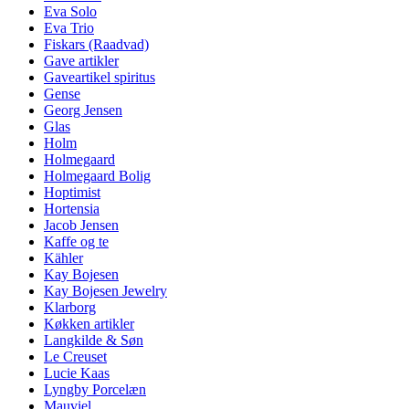
Eva Solo
Eva Trio
Fiskars (Raadvad)
Gave artikler
Gaveartikel spiritus
Gense
Georg Jensen
Glas
Holm
Holmegaard
Holmegaard Bolig
Hoptimist
Hortensia
Jacob Jensen
Kaffe og te
Kähler
Kay Bojesen
Kay Bojesen Jewelry
Klarborg
Køkken artikler
Langkilde & Søn
Le Creuset
Lucie Kaas
Lyngby Porcelæn
Mauviel