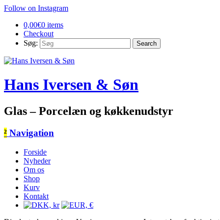
Follow on Instagram
0,00
€
0 items
Checkout
Søg:
Hans Iversen & Søn
Glas – Porcelæn og køkkenudstyr
²
Navigation
Forside
Nyheder
Om os
Shop
Kurv
Kontakt