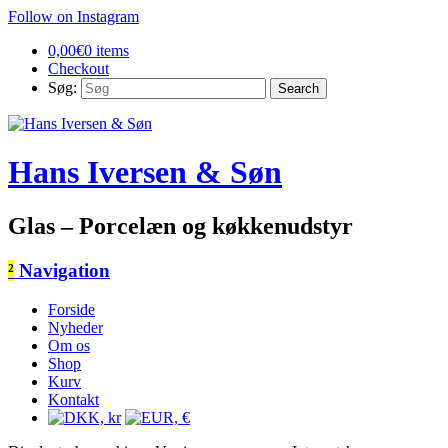
Follow on Instagram
0,00
€
0 items
Checkout
Søg:
Hans Iversen & Søn
Glas – Porcelæn og køkkenudstyr
²
Navigation
Forside
Nyheder
Om os
Shop
Kurv
Kontakt