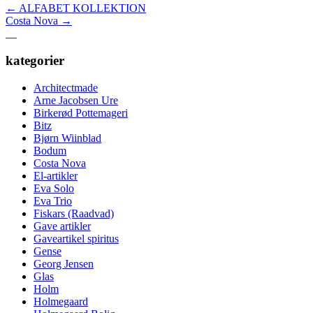
←
ALFABET KOLLEKTION
Costa Nova
→
__
kategorier
Architectmade
Arne Jacobsen Ure
Birkerød Pottemageri
Bitz
Bjørn Wiinblad
Bodum
Costa Nova
El-artikler
Eva Solo
Eva Trio
Fiskars (Raadvad)
Gave artikler
Gaveartikel spiritus
Gense
Georg Jensen
Glas
Holm
Holmegaard