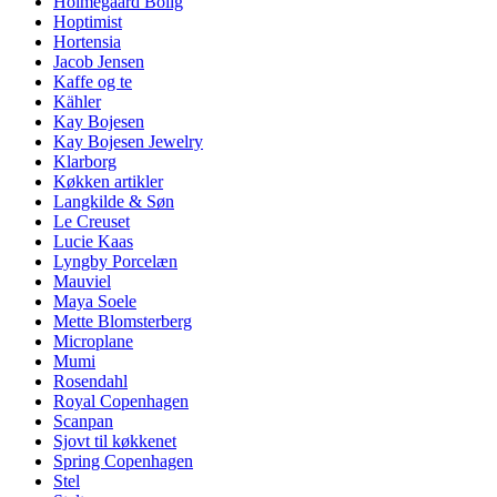
Holmegaard Bolig
Hoptimist
Hortensia
Jacob Jensen
Kaffe og te
Kähler
Kay Bojesen
Kay Bojesen Jewelry
Klarborg
Køkken artikler
Langkilde & Søn
Le Creuset
Lucie Kaas
Lyngby Porcelæn
Mauviel
Maya Soele
Mette Blomsterberg
Microplane
Mumi
Rosendahl
Royal Copenhagen
Scanpan
Sjovt til køkkenet
Spring Copenhagen
Stel