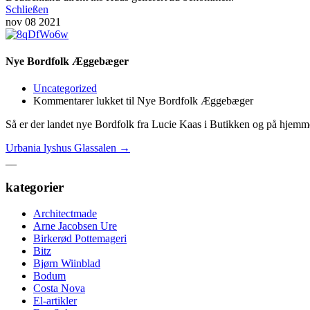
Schließen
nov
08
2021
Nye Bordfolk Æggebæger
Uncategorized
Kommentarer lukket
til Nye Bordfolk Æggebæger
Så er der landet nye Bordfolk fra Lucie Kaas i Butikken og på hjemm
Urbania lyshus Glassalen
→
__
kategorier
Architectmade
Arne Jacobsen Ure
Birkerød Pottemageri
Bitz
Bjørn Wiinblad
Bodum
Costa Nova
El-artikler