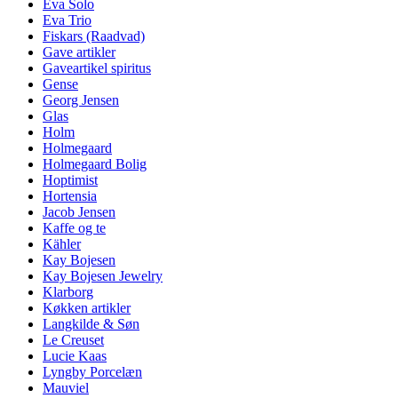
Eva Solo
Eva Trio
Fiskars (Raadvad)
Gave artikler
Gaveartikel spiritus
Gense
Georg Jensen
Glas
Holm
Holmegaard
Holmegaard Bolig
Hoptimist
Hortensia
Jacob Jensen
Kaffe og te
Kähler
Kay Bojesen
Kay Bojesen Jewelry
Klarborg
Køkken artikler
Langkilde & Søn
Le Creuset
Lucie Kaas
Lyngby Porcelæn
Mauviel