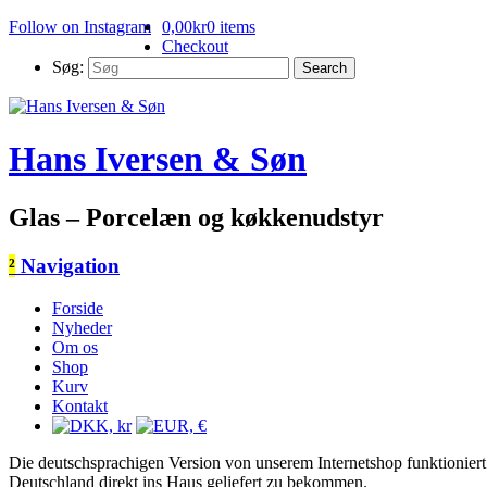
Follow on Instagram
0,00
kr
0 items
Checkout
Søg:
Hans Iversen & Søn
Glas – Porcelæn og køkkenudstyr
²
Navigation
Forside
Nyheder
Om os
Shop
Kurv
Kontakt
Die deutschsprachigen Version von unserem Internetshop funktioniert 
Deutschland direkt ins Haus geliefert zu bekommen.