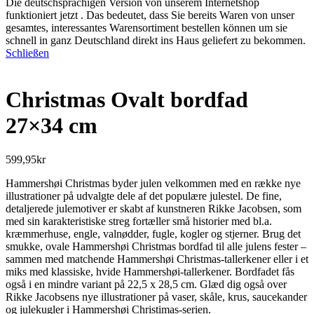
Die deutschsprachigen Version von unserem Internetshop
funktioniert jetzt . Das bedeutet, dass Sie bereits Waren von unser
gesamtes, interessantes Warensortiment bestellen können um sie
schnell in ganz Deutschland direkt ins Haus geliefert zu bekommen.
Schließen
Christmas Ovalt bordfad
27×34 cm
599,95
kr
Hammershøi Christmas byder julen velkommen med en række nye
illustrationer på udvalgte dele af det populære julestel. De fine,
detaljerede julemotiver er skabt af kunstneren Rikke Jacobsen, som
med sin karakteristiske streg fortæller små historier med bl.a.
kræmmerhuse, engle, valnødder, fugle, kogler og stjerner. Brug det
smukke, ovale Hammershøi Christmas bordfad til alle julens fester –
sammen med matchende Hammershøi Christmas-tallerkener eller i et
miks med klassiske, hvide Hammershøi-tallerkener. Bordfadet fås
også i en mindre variant på 22,5 x 28,5 cm. Glæd dig også over
Rikke Jacobsens nye illustrationer på vaser, skåle, krus, saucekander
og julekugler i Hammershøi Christimas-serien.