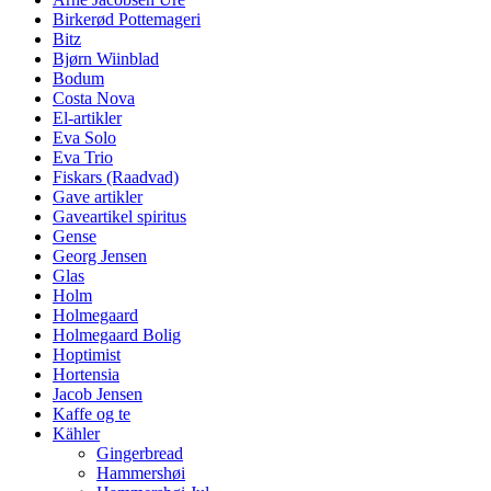
Birkerød Pottemageri
Bitz
Bjørn Wiinblad
Bodum
Costa Nova
El-artikler
Eva Solo
Eva Trio
Fiskars (Raadvad)
Gave artikler
Gaveartikel spiritus
Gense
Georg Jensen
Glas
Holm
Holmegaard
Holmegaard Bolig
Hoptimist
Hortensia
Jacob Jensen
Kaffe og te
Kähler
Gingerbread
Hammershøi