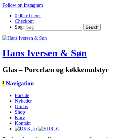
Follow on Instagram
0,00
kr
0 items
Checkout
Søg:
Hans Iversen & Søn
Glas – Porcelæn og køkkenudstyr
²
Navigation
Forside
Nyheder
Om os
Shop
Kurv
Kontakt