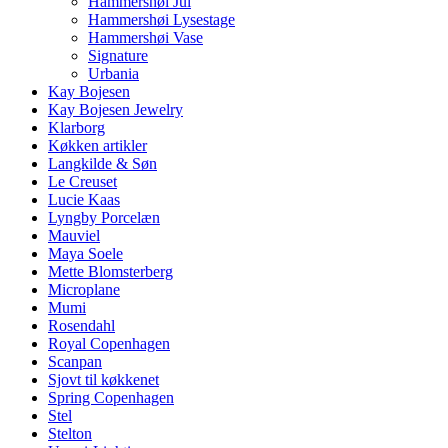
Hammershøi Jul
Hammershøi Lysestage
Hammershøi Vase
Signature
Urbania
Kay Bojesen
Kay Bojesen Jewelry
Klarborg
Køkken artikler
Langkilde & Søn
Le Creuset
Lucie Kaas
Lyngby Porcelæn
Mauviel
Maya Soele
Mette Blomsterberg
Microplane
Mumi
Rosendahl
Royal Copenhagen
Scanpan
Sjovt til køkkenet
Spring Copenhagen
Stel
Stelton