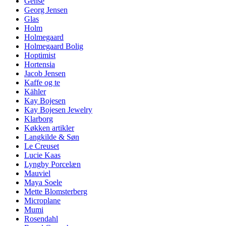
Gense
Georg Jensen
Glas
Holm
Holmegaard
Holmegaard Bolig
Hoptimist
Hortensia
Jacob Jensen
Kaffe og te
Kähler
Kay Bojesen
Kay Bojesen Jewelry
Klarborg
Køkken artikler
Langkilde & Søn
Le Creuset
Lucie Kaas
Lyngby Porcelæn
Mauviel
Maya Soele
Mette Blomsterberg
Microplane
Mumi
Rosendahl