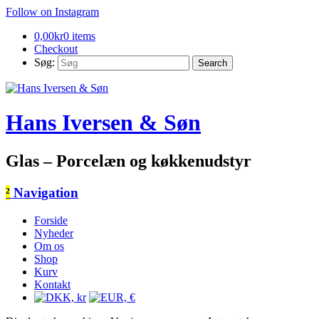
Follow on Instagram
0,00
kr
0 items
Checkout
Søg:
Hans Iversen & Søn
Glas – Porcelæn og køkkenudstyr
²
Navigation
Forside
Nyheder
Om os
Shop
Kurv
Kontakt