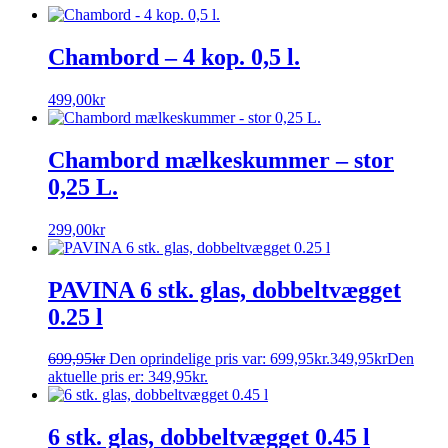
Chambord – 4 kop. 0,5 l.
499,00
kr
Chambord mælkeskummer – stor
0,25 L.
299,00
kr
PAVINA 6 stk. glas, dobbeltvægget
0.25 l
699,95
kr
Den oprindelige pris var: 699,95kr.
349,95
kr
Den
aktuelle pris er: 349,95kr.
6 stk. glas, dobbeltvægget 0.45 l