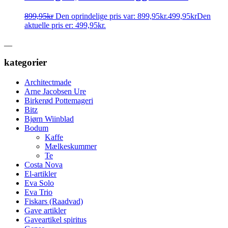
899,95
kr
Den oprindelige pris var: 899,95kr.
499,95
kr
Den
aktuelle pris er: 499,95kr.
__
kategorier
Architectmade
Arne Jacobsen Ure
Birkerød Pottemageri
Bitz
Bjørn Wiinblad
Bodum
Kaffe
Mælkeskummer
Te
Costa Nova
El-artikler
Eva Solo
Eva Trio
Fiskars (Raadvad)
Gave artikler
Gaveartikel spiritus