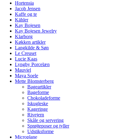
Hortensia
Jacob Jensen
Kaffe og te
Kähler
Kay Bojesen
Kay Bojesen Jewelry
Klarborg
Køkken artikler
Langkilde & Søn
Le Creuset
Lucie Kaas
Lyngby Porcelæn
Mauviel
Maya Soele
Mette Blomsterberg
Bageartikler
Bageforme
Chokoladeforme
Iskugleske
Kageringe
Rivejern
Skåle og servering
Sprøjteposer og tyller
Udstiksforme
Microplane