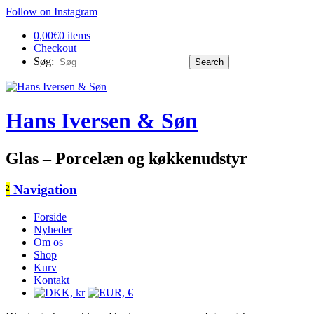
Follow on Instagram
0,00
€
0 items
Checkout
Søg:
Hans Iversen & Søn
Glas – Porcelæn og køkkenudstyr
²
Navigation
Forside
Nyheder
Om os
Shop
Kurv
Kontakt