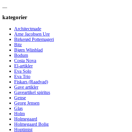
__
kategorier
Architectmade
Arne Jacobsen Ure
Birkerød Pottemageri
Bitz
Bjørn Wiinblad
Bodum
Costa Nova
El-artikler
Eva Solo
Eva Trio
Fiskars (Raadvad)
Gave artikler
Gaveartikel spiritus
Gense
Georg Jensen
Glas
Holm
Holmegaard
Holmegaard Bolig
Hoptimist