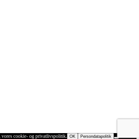
 vores cookie- og privatlivspolitik.
OK
Persondatapolitik