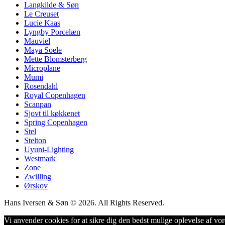
Langkilde & Søn
Le Creuset
Lucie Kaas
Lyngby Porcelæn
Mauviel
Maya Soele
Mette Blomsterberg
Microplane
Mumi
Rosendahl
Royal Copenhagen
Scanpan
Sjovt til køkkenet
Spring Copenhagen
Stel
Stelton
Uyuni-Lighting
Westmark
Zone
Zwilling
Ørskov
Hans Iversen & Søn © 2026. All Rights Reserved.
Vi anvender cookies for at sikre dig den bedst mulige oplevelse af vore