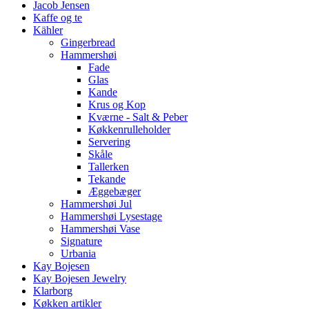
Jacob Jensen
Kaffe og te
Kähler
Gingerbread
Hammershøi
Fade
Glas
Kande
Krus og Kop
Kværne - Salt & Peber
Køkkenrulleholder
Servering
Skåle
Tallerken
Tekande
Æggebæger
Hammershøi Jul
Hammershøi Lysestage
Hammershøi Vase
Signature
Urbania
Kay Bojesen
Kay Bojesen Jewelry
Klarborg
Køkken artikler