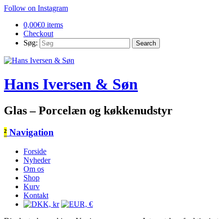
Follow on Instagram
0,00
€
0 items
Checkout
Søg:
Hans Iversen & Søn
Glas – Porcelæn og køkkenudstyr
²
Navigation
Forside
Nyheder
Om os
Shop
Kurv
Kontakt