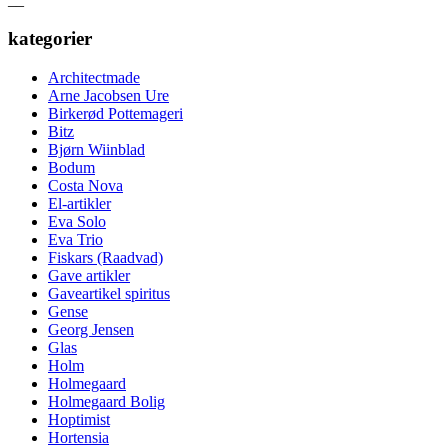
kategorier
Architectmade
Arne Jacobsen Ure
Birkerød Pottemageri
Bitz
Bjørn Wiinblad
Bodum
Costa Nova
El-artikler
Eva Solo
Eva Trio
Fiskars (Raadvad)
Gave artikler
Gaveartikel spiritus
Gense
Georg Jensen
Glas
Holm
Holmegaard
Holmegaard Bolig
Hoptimist
Hortensia