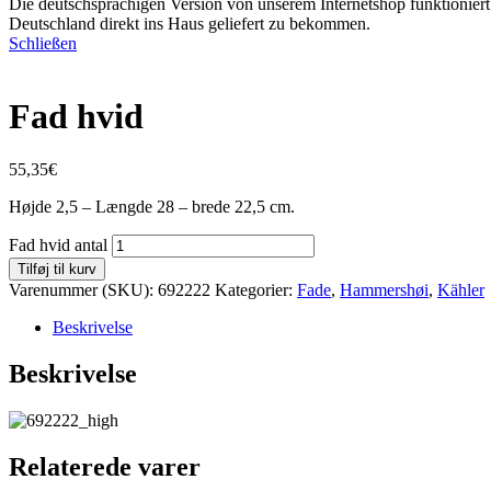
Die deutschsprachigen Version von unserem Internetshop funktioniert 
Deutschland direkt ins Haus geliefert zu bekommen.
Schließen
Fad hvid
55,35
€
Højde 2,5 – Længde 28 – brede 22,5 cm.
Fad hvid antal
Tilføj til kurv
Varenummer (SKU):
692222
Kategorier:
Fade
,
Hammershøi
,
Kähler
Beskrivelse
Beskrivelse
Relaterede varer