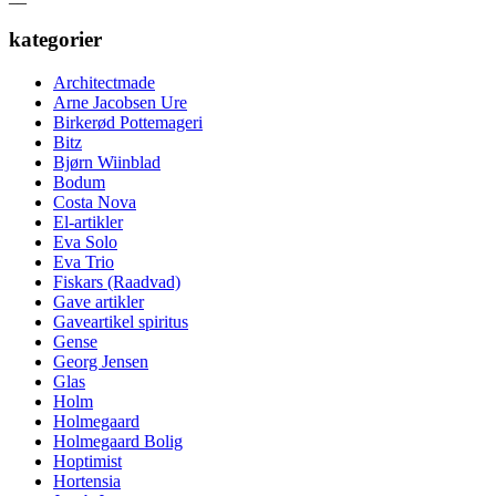
kategorier
Architectmade
Arne Jacobsen Ure
Birkerød Pottemageri
Bitz
Bjørn Wiinblad
Bodum
Costa Nova
El-artikler
Eva Solo
Eva Trio
Fiskars (Raadvad)
Gave artikler
Gaveartikel spiritus
Gense
Georg Jensen
Glas
Holm
Holmegaard
Holmegaard Bolig
Hoptimist
Hortensia