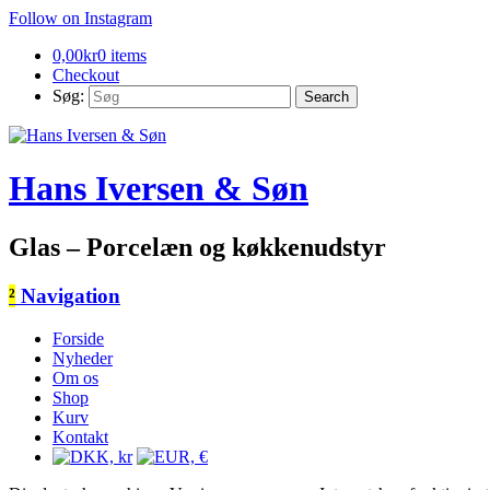
Follow on Instagram
0,00
kr
0 items
Checkout
Søg:
Hans Iversen & Søn
Glas – Porcelæn og køkkenudstyr
²
Navigation
Forside
Nyheder
Om os
Shop
Kurv
Kontakt