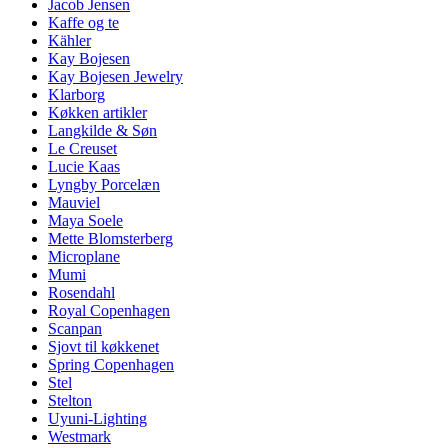
Jacob Jensen
Kaffe og te
Kähler
Kay Bojesen
Kay Bojesen Jewelry
Klarborg
Køkken artikler
Langkilde & Søn
Le Creuset
Lucie Kaas
Lyngby Porcelæn
Mauviel
Maya Soele
Mette Blomsterberg
Microplane
Mumi
Rosendahl
Royal Copenhagen
Scanpan
Sjovt til køkkenet
Spring Copenhagen
Stel
Stelton
Uyuni-Lighting
Westmark