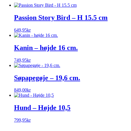
Passion Story Bird – H 15.5 cm
649,95
kr
Kanin – højde 16 cm.
749,95
kr
Søpapegøje – 19,6 cm.
849,00
kr
Hund – Højde 10,5
799,95
kr
__