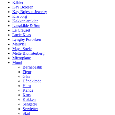
Kähler
Kay Bojesen
Kay Bojesen Jewelry
Klarborg
Køkken artikler
Langkilde & Søn
Le Creuset
Lucie Kaas
Lyngby Porcelæn
Mauviel
Maya Soele
Mette Blomsterberg
Microplane
Mumi
Børnebestik
Figur
Glas
Håndklæde
Haru
Kande
Krus
Køkken
Sengetøj
Servietter
Skål