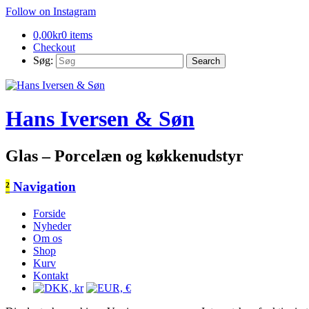
Follow on Instagram
0,00
kr
0 items
Checkout
Søg:
Hans Iversen & Søn
Glas – Porcelæn og køkkenudstyr
²
Navigation
Forside
Nyheder
Om os
Shop
Kurv
Kontakt