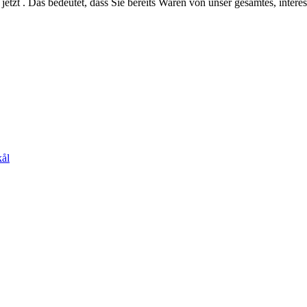
jetzt . Das bedeutet, dass Sie bereits Waren von unser gesamtes, intere
ål