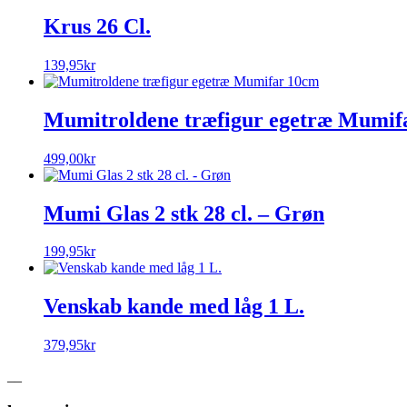
Krus 26 Cl.
139,95
kr
Mumitroldene træfigur egetræ Mumif
499,00
kr
Mumi Glas 2 stk 28 cl. – Grøn
199,95
kr
Venskab kande med låg 1 L.
379,95
kr
__