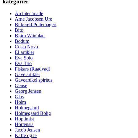
kategorier
Architectmade
Arne Jacobsen Ure
Birkerød Pottemageri
Bitz
Bjørn Wiinblad
Bodum
Costa Nova
El-artikler
Eva Solo
Eva Trio
Fiskars (Raadvad)
Gave artikler
Gaveartikel spiritus
Gense
Georg Jensen
Glas
Holm
Holmegaard
Holmegaard Bolig
Hoptimist
Hortensia
Jacob Jensen
Kaffe og te