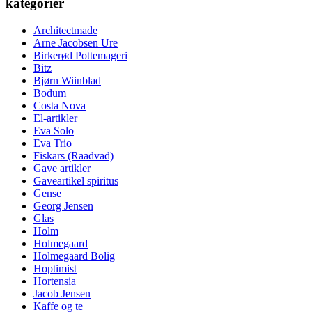
kategorier
Architectmade
Arne Jacobsen Ure
Birkerød Pottemageri
Bitz
Bjørn Wiinblad
Bodum
Costa Nova
El-artikler
Eva Solo
Eva Trio
Fiskars (Raadvad)
Gave artikler
Gaveartikel spiritus
Gense
Georg Jensen
Glas
Holm
Holmegaard
Holmegaard Bolig
Hoptimist
Hortensia
Jacob Jensen
Kaffe og te