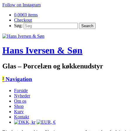
Follow on Instagram
0,00
€
0 items
Checkout
Søg:
Hans Iversen & Søn
Glas – Porcelæn og køkkenudstyr
²
Navigation
Forside
Nyheder
Om os
Shop
Kurv
Kontakt