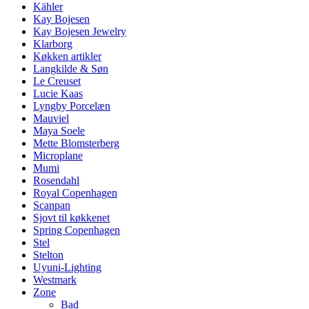
Kähler
Kay Bojesen
Kay Bojesen Jewelry
Klarborg
Køkken artikler
Langkilde & Søn
Le Creuset
Lucie Kaas
Lyngby Porcelæn
Mauviel
Maya Soele
Mette Blomsterberg
Microplane
Mumi
Rosendahl
Royal Copenhagen
Scanpan
Sjovt til køkkenet
Spring Copenhagen
Stel
Stelton
Uyuni-Lighting
Westmark
Zone
Bad