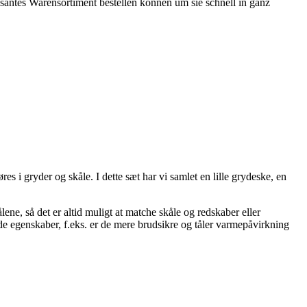
ssantes Warensortiment bestellen können um sie schnell in ganz
es i gryder og skåle. I dette sæt har vi samlet en lille grydeske, en
ene, så det er altid muligt at matche skåle og redskaber eller
de egenskaber, f.eks. er de mere brudsikre og tåler varmepåvirkning