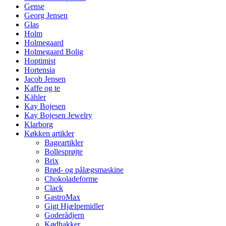
Gense
Georg Jensen
Glas
Holm
Holmegaard
Holmegaard Bolig
Hoptimist
Hortensia
Jacob Jensen
Kaffe og te
Kähler
Kay Bojesen
Kay Bojesen Jewelry
Klarborg
Køkken artikler
Bageartikler
Bollesprøjte
Brix
Brød- og pålægsmaskine
Chokoladeforme
Clack
GastroMax
Gigt Hjælpemidler
Goderådjern
Kødhakker