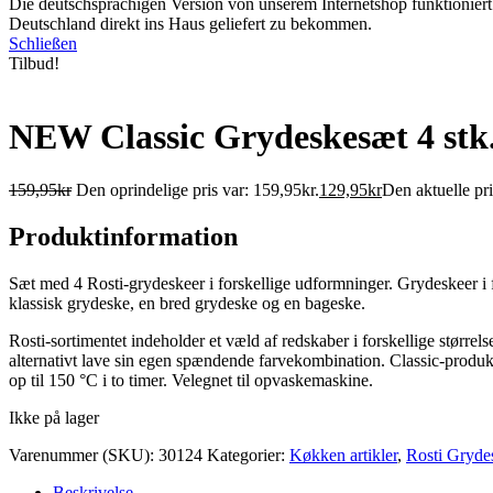
Die deutschsprachigen Version von unserem Internetshop funktioniert 
Deutschland direkt ins Haus geliefert zu bekommen.
Schließen
Tilbud!
NEW Classic Grydeskesæt 4 stk
159,95
kr
Den oprindelige pris var: 159,95kr.
129,95
kr
Den aktuelle pri
Produktinformation
Sæt med 4 Rosti-grydeskeer i forskellige udformninger. Grydeskeer i fle
klassisk grydeske, en bred grydeske og en bageske.
Rosti-sortimentet indeholder et væld af redskaber i forskellige størrel
alternativt lave sin egen spændende farvekombination. Classic-produk
op til 150 °C i to timer. Velegnet til opvaskemaskine.
Ikke på lager
Varenummer (SKU):
30124
Kategorier:
Køkken artikler
,
Rosti Gryde
Beskrivelse