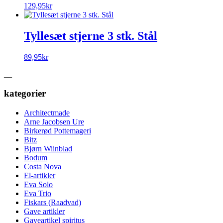
129,95
kr
Tyllesæt stjerne 3 stk. Stål
89,95
kr
__
kategorier
Architectmade
Arne Jacobsen Ure
Birkerød Pottemageri
Bitz
Bjørn Wiinblad
Bodum
Costa Nova
El-artikler
Eva Solo
Eva Trio
Fiskars (Raadvad)
Gave artikler
Gaveartikel spiritus