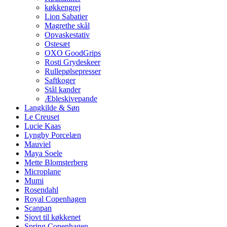
køkkengrej
Lion Sabatier
Magrethe skål
Opvaskestativ
Ostesæt
OXO GoodGrips
Rosti Grydeskeer
Rullepølsepresser
Saftkoger
Stål kander
Æbleskivepande
Langkilde & Søn
Le Creuset
Lucie Kaas
Lyngby Porcelæn
Mauviel
Maya Soele
Mette Blomsterberg
Microplane
Mumi
Rosendahl
Royal Copenhagen
Scanpan
Sjovt til køkkenet
Spring Copenhagen