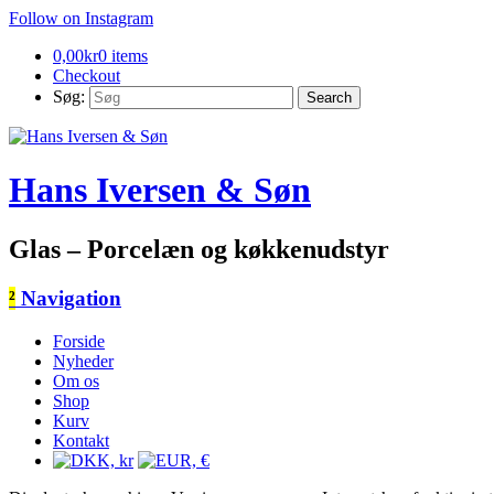
Follow on Instagram
0,00
kr
0 items
Checkout
Søg:
Hans Iversen & Søn
Glas – Porcelæn og køkkenudstyr
²
Navigation
Forside
Nyheder
Om os
Shop
Kurv
Kontakt