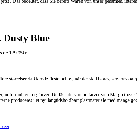
jetzt . Das bedeutet, dass Sie bereits Waren von unser gesamtes, intere
. Dusty Blue
s er: 129,95kr.
re størrelser dækker de fleste behov, når der skal bages, serveres og rør
ser, udformninger og farver. De fås i de samme farver som Margrethe-skål
terne produceres i et nyt langtidsholdbart plastmateriale med mange go
skeer