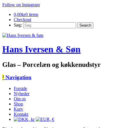
Follow on Instagram
0,00
kr
0 items
Checkout
Søg:
Hans Iversen & Søn
Glas – Porcelæn og køkkenudstyr
²
Navigation
Forside
Nyheder
Om os
Shop
Kurv
Kontakt