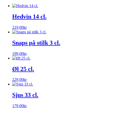
Hedvin 14 cl.
219,00
kr
Snaps på stilk 3 cl.
199,00
kr
Øl 25 cl.
229,00
kr
Sjus 33 cl.
179,00
kr