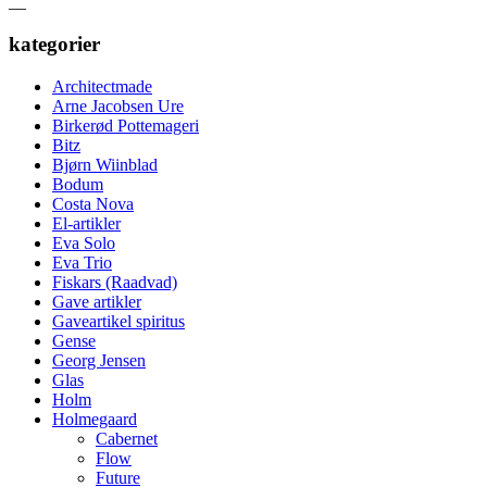
__
kategorier
Architectmade
Arne Jacobsen Ure
Birkerød Pottemageri
Bitz
Bjørn Wiinblad
Bodum
Costa Nova
El-artikler
Eva Solo
Eva Trio
Fiskars (Raadvad)
Gave artikler
Gaveartikel spiritus
Gense
Georg Jensen
Glas
Holm
Holmegaard
Cabernet
Flow
Future