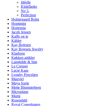
Idéelle
Klukflaske
No 5.
Perfection
Holmegaard Bolig
Hoptimist
Hortensia
Jacob Jensen
Kaffe og te
Kähler
Kay Bojesen
Kay Bojesen Jewelry
Klarborg
Køkken artikler
Langkilde & Søn
Le Creuset
Lucie Kaas
Lyngby Porcelæn
Mauviel
Maya Soele
Mette Blomsterberg
Microplane
Mumi
Rosendahl
Royal Copenhagen