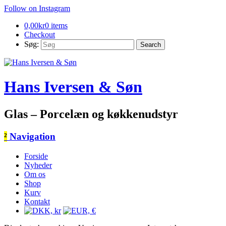
Follow on Instagram
0,00
kr
0 items
Checkout
Søg:
Hans Iversen & Søn
Glas – Porcelæn og køkkenudstyr
²
Navigation
Forside
Nyheder
Om os
Shop
Kurv
Kontakt