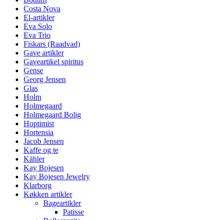
Costa Nova
El-artikler
Eva Solo
Eva Trio
Fiskars (Raadvad)
Gave artikler
Gaveartikel spiritus
Gense
Georg Jensen
Glas
Holm
Holmegaard
Holmegaard Bolig
Hoptimist
Hortensia
Jacob Jensen
Kaffe og te
Kähler
Kay Bojesen
Kay Bojesen Jewelry
Klarborg
Køkken artikler
Bageartikler
Patisse