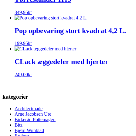
349,95
kr
Pop opbevaring stort kvadrat 4,2 L.
199,95
kr
CLack æggedeler med hjerter
249,00
kr
__
kategorier
Architectmade
Arne Jacobsen Ure
Birkerød Pottemageri
Bitz
Bjørn Wiinblad
Bodum