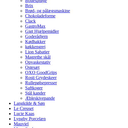
Bollesprøjte
Brix
Brød- og pålægsmaskine
Chokoladeforme
Clack
GastroMax
Gigt Hjælpemidler
Goderådjern
Kødhakker
køkkengrej
Lion Sabatier
Magrethe skål
Opvaskestativ
Ostesæt
OXO GoodGrips
Rosti Grydeskeer
Rullepølsepresser
Saftkoger
Stål kander
Æbleskivepande
Langkilde & Søn
Le Creuset
Lucie Kaas
Lyngby Porcelæn
Mauviel