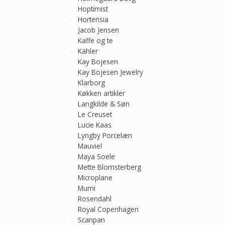
Hoptimist
Hortensia
Jacob Jensen
Kaffe og te
Kähler
Kay Bojesen
Kay Bojesen Jewelry
Klarborg
Køkken artikler
Langkilde & Søn
Le Creuset
Lucie Kaas
Lyngby Porcelæn
Mauviel
Maya Soele
Mette Blomsterberg
Microplane
Mumi
Rosendahl
Royal Copenhagen
Scanpan