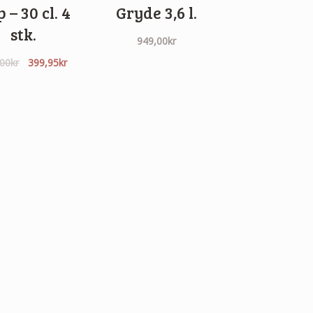
 – 30 cl. 4
Gryde 3,6 l.
stk.
949,00
kr
Den
Den
,00
kr
399,95
kr
oprindelige
aktuelle
pris
pris
var:
er:
520,00kr.
399,95kr.