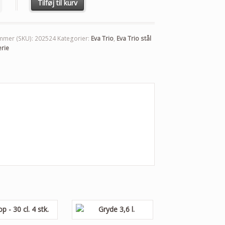
Tilføj til kurv
mmer (SKU):
202524
Kategorier:
Eva Trio
,
Eva Trio stål
rie