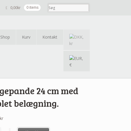
0,00
kr
0 items
Shop
Kurv
Kontakt
egepande 24 cm med
plet belægning.
kr
ande 24 cm med sliplet belægning. antal