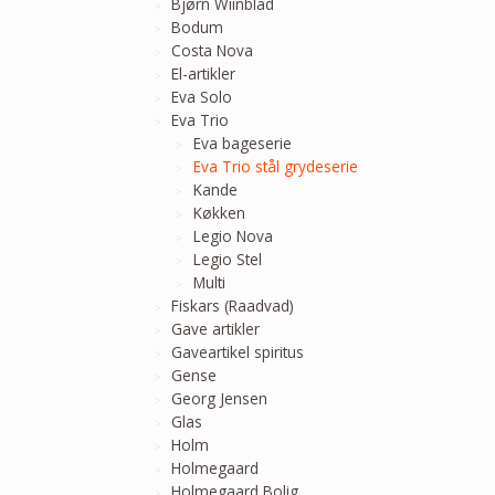
Bjørn Wiinblad
Bodum
Costa Nova
El-artikler
Eva Solo
Eva Trio
Eva bageserie
Eva Trio stål grydeserie
Kande
Køkken
Legio Nova
Legio Stel
Multi
Fiskars (Raadvad)
Gave artikler
Gaveartikel spiritus
Gense
Georg Jensen
Glas
Holm
Holmegaard
Holmegaard Bolig