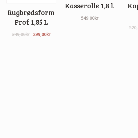
Kasserolle 1,8 l.
Kop
Rugbrødsform
549,00
kr
Prof 1,85 L
520
Den
Den
349,00
kr
299,00
kr
oprindelige
aktuelle
pris
pris
var:
er:
349,00kr.
299,00kr.