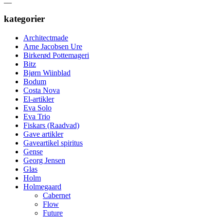
kategorier
Architectmade
Arne Jacobsen Ure
Birkerød Pottemageri
Bitz
Bjørn Wiinblad
Bodum
Costa Nova
El-artikler
Eva Solo
Eva Trio
Fiskars (Raadvad)
Gave artikler
Gaveartikel spiritus
Gense
Georg Jensen
Glas
Holm
Holmegaard
Cabernet
Flow
Future