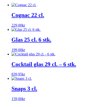
Cognac 22 cl.
229,00
kr
Glas 25 cl. 6 stk.
199,00
kr
Cocktail glas 29 cl. – 6 stk.
839,95
kr
Snaps 3 cl.
159,00
kr
__