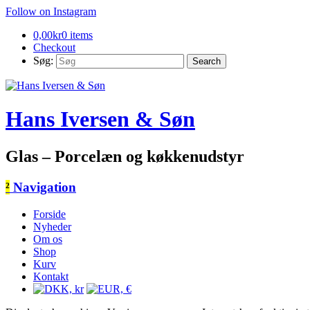
Follow on Instagram
0,00
kr
0 items
Checkout
Søg:
Hans Iversen & Søn
Glas – Porcelæn og køkkenudstyr
²
Navigation
Forside
Nyheder
Om os
Shop
Kurv
Kontakt