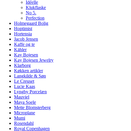
Idéelle
Klukflaske
No 5.
Perfection
Holmegaard Bolig
Hoptimist
Hortensia
Jacob Jensen
Kaffe og te
Kähler
Kay Bojesen
Kay Bojesen Jewelry
Klarborg
Køkken artikler
Langkilde & Søn
Le Creuset
Lucie Kaas
Lyngby Porcelæn
Mauviel
Maya Soele
Mette Blomsterberg
Microplane
Mumi
Rosendahl
Royal Copenhagen