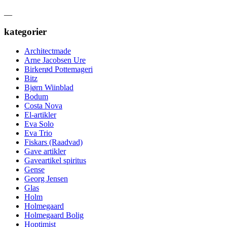
__
kategorier
Architectmade
Arne Jacobsen Ure
Birkerød Pottemageri
Bitz
Bjørn Wiinblad
Bodum
Costa Nova
El-artikler
Eva Solo
Eva Trio
Fiskars (Raadvad)
Gave artikler
Gaveartikel spiritus
Gense
Georg Jensen
Glas
Holm
Holmegaard
Holmegaard Bolig
Hoptimist