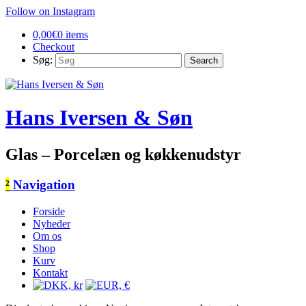
Follow on Instagram
0,00
€
0 items
Checkout
Søg:
Hans Iversen & Søn
Glas – Porcelæn og køkkenudstyr
²
Navigation
Forside
Nyheder
Om os
Shop
Kurv
Kontakt