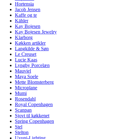
Hortensia
Jacob Jensen
Kaffe og te
Kähler
Kay Bojesen
Kay Bojesen Jewelry
Klarborg
Køkken artikler
Langkilde & Søn
Le Creuset
Lucie Kaas
Lyngby Porcelæn
Mauviel
Maya Soele
Mette Blomsterberg
Microplane
Mumi
Rosendahl
Royal Copenhagen
Scanpan
Sjovt til køkkenet
Spring Copenhagen
Stel
Stelton
Uyuni-Lighting