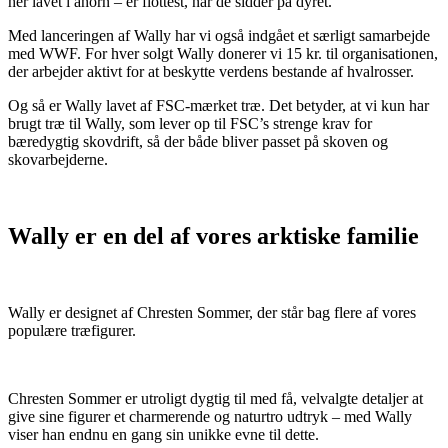
her lavet i ahorn – er flottest, når de sidder på dyret.
Med lanceringen af Wally har vi også indgået et særligt samarbejde
med WWF. For hver solgt Wally donerer vi 15 kr. til organisationen,
der arbejder aktivt for at beskytte verdens bestande af hvalrosser.
Og så er Wally lavet af FSC-mærket træ. Det betyder, at vi kun har
brugt træ til Wally, som lever op til FSC’s strenge krav for
bæredygtig skovdrift, så der både bliver passet på skoven og
skovarbejderne.
Wally er en del af vores arktiske familie
Wally er designet af Chresten Sommer, der står bag flere af vores
populære træfigurer.
Chresten Sommer er utroligt dygtig til med få, velvalgte detaljer at
give sine figurer et charmerende og naturtro udtryk – med Wally
viser han endnu en gang sin unikke evne til dette.