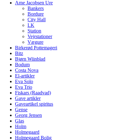
Arne Jacobsen Ure
Bankers
Bordure
City Hall
LK
Station
Vejrstationer
Vægure
Birkerød Pottemageri
Bitz
Bjørn Wiinblad
Bodum
Costa Nova
El-artikler
Eva Solo
Eva Trio
Fiskars (Raadvad)
Gave artikler
Gaveartikel spiritus
Gense
Georg Jensen
Glas
Holm
Holmegaard
Holmegaard Bolig