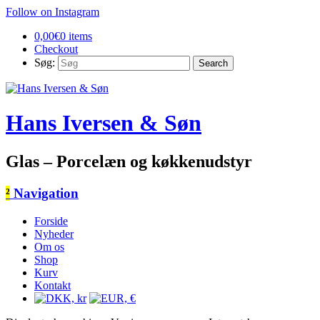
Follow on Instagram
0,00
€
0 items
Checkout
Søg:
Hans Iversen & Søn
Glas – Porcelæn og køkkenudstyr
²
Navigation
Forside
Nyheder
Om os
Shop
Kurv
Kontakt