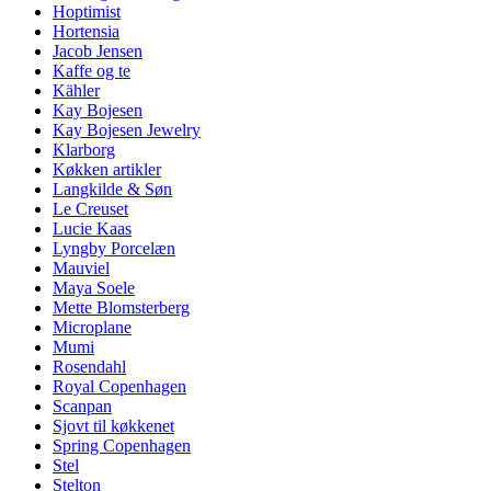
Hoptimist
Hortensia
Jacob Jensen
Kaffe og te
Kähler
Kay Bojesen
Kay Bojesen Jewelry
Klarborg
Køkken artikler
Langkilde & Søn
Le Creuset
Lucie Kaas
Lyngby Porcelæn
Mauviel
Maya Soele
Mette Blomsterberg
Microplane
Mumi
Rosendahl
Royal Copenhagen
Scanpan
Sjovt til køkkenet
Spring Copenhagen
Stel
Stelton