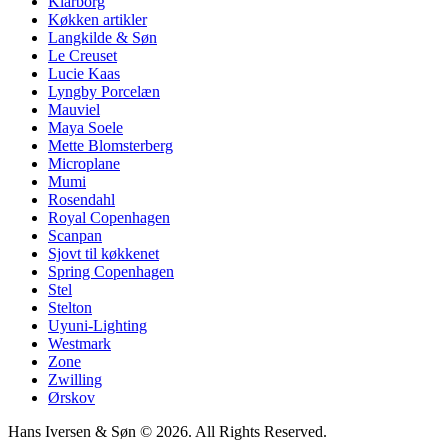
Klarborg
Køkken artikler
Langkilde & Søn
Le Creuset
Lucie Kaas
Lyngby Porcelæn
Mauviel
Maya Soele
Mette Blomsterberg
Microplane
Mumi
Rosendahl
Royal Copenhagen
Scanpan
Sjovt til køkkenet
Spring Copenhagen
Stel
Stelton
Uyuni-Lighting
Westmark
Zone
Zwilling
Ørskov
Hans Iversen & Søn © 2026. All Rights Reserved.