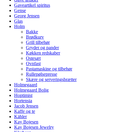
Gaveartikel spiritus
Gense
Georg Jensen
Glas
Holm
Bakke
Brødkurv
Grill tilbehør
Gryder og pander
Køkken redskaber
Ostesæt
Ovnfast
Pastamaskine og tilbehør
Rullepølsepresse
Skære og serveringsbrætter
Holmegaard
Holmegaard Bolig
Hoptimist
Hortensia
Jacob Jensen
Kaffe og te
Kähler
Kay Bojesen
Kay Bojesen Jewelry