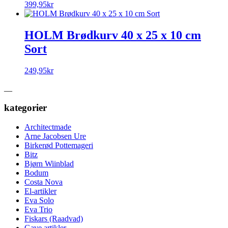
399,95
kr
HOLM Brødkurv 40 x 25 x 10 cm
Sort
249,95
kr
__
kategorier
Architectmade
Arne Jacobsen Ure
Birkerød Pottemageri
Bitz
Bjørn Wiinblad
Bodum
Costa Nova
El-artikler
Eva Solo
Eva Trio
Fiskars (Raadvad)
Gave artikler