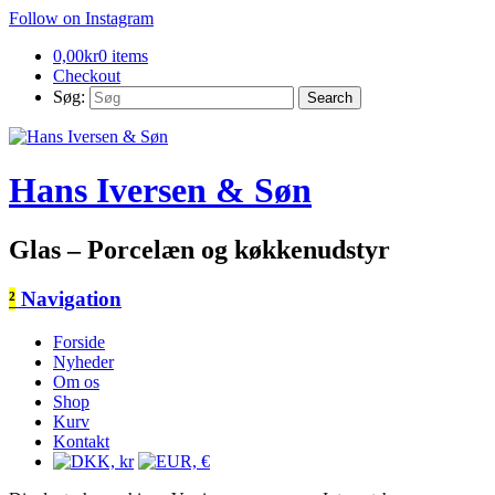
Follow on Instagram
0,00
kr
0 items
Checkout
Søg:
Hans Iversen & Søn
Glas – Porcelæn og køkkenudstyr
²
Navigation
Forside
Nyheder
Om os
Shop
Kurv
Kontakt