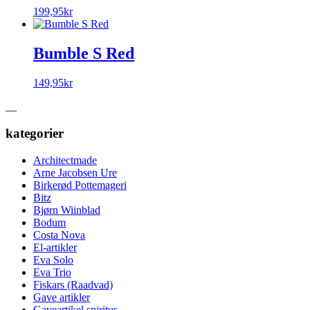
199,95
kr
Bumble S Red
149,95
kr
__
kategorier
Architectmade
Arne Jacobsen Ure
Birkerød Pottemageri
Bitz
Bjørn Wiinblad
Bodum
Costa Nova
El-artikler
Eva Solo
Eva Trio
Fiskars (Raadvad)
Gave artikler
Gaveartikel spiritus