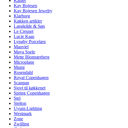
Kähler
Kay Bojesen
Kay Bojesen Jewelry
Klarborg
Køkken artikler
Langkilde & Søn
Le Creuset
Lucie Kaas
Lyngby Porcelæn
Mauviel
Maya Soele
Mette Blomsterberg
Microplane
Mumi
Rosendahl
Royal Copenhagen
Scanpan
Sjovt til køkkenet
Spring Copenhagen
Stel
Stelton
Uyuni-Lighting
Westmark
Zone
Zwilling