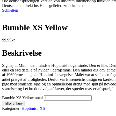
Die deutschsprachigen Version von unserem Internetshop funktioniert 
Deutschland direkt ins Haus geliefert zu bekommen.
Schließen
Bumble XS Yellow
99,95
kr
Beskrivelse
Sig hej til Mini – den mindste Hoptimist nogensinde. Den er lille. De
eller en sød detalje på hylden i derhjemme. Den minder dig om, at man
af 1960’erne sin glade Hoptimistbevægelse. Målet var at skabe en figur
årtiet præget af uroligheder. Derfor var Ehrenreichs design en kærkom
pige med smilende øjne og en opmærksom dreng med split på hovedet. D
størrelser og i et bredt udvalg af farver, der spreder masser af spræl,
Bumble XS Yellow antal
Tilføj til kurv
Kategorier:
Hoptimist
,
XS