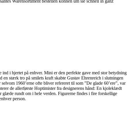
ssantes Warensortiment bestellen können um sie schnell in ganz
 ind i hjertet på enhver. Mini er den perfekte gave med stor betydning
 en stærk tro på smilets kraft skabte Gustav Ehrenreich i slutningen
 selvom 1960’erne ofte bliver refereret til som ”De glade 60’ere”, var
erer de allerførste Hoptimister fra designerens hånd: En kjoleklædt
læde rundt om i hele verden. Figurerne findes i fire forskellige
 enhver person.