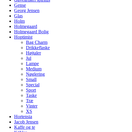
Gense
Georg Jensen
Glas
Holm
Holmegaard
Holmegaard Bolig
Hoptimist
Bag Charm
Drikkeflaske
Højtaler
Jul
Lampe
Medium
Nøglering
Small
Special
Sport
Taske
Træ
Vinter
XS
Hortensia
Jacob Jensen
Kaffe og te