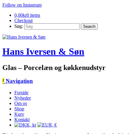
Follow on Instagram
0,00
kr
0 items
Checkout
Søg:
Hans Iversen & Søn
Glas – Porcelæn og køkkenudstyr
²
Navigation
Forside
Nyheder
Om os
Shop
Kurv
Kontakt