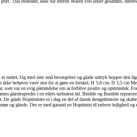
jetzt . Das bedeutet, dass Sie bereits Waren von unser gesamtes, intere
n er nuttet. Og med sine små bevægelser og glade udtryk hopper den lige
 ikke behøver være stor for at gøre en forskel. H 5,8 cm, D 3,5 cm Med
, som var en evig påmindelse om at forblive positiv og optimistisk. For
men glædespreder i en ellers turbulent tid. Bimble og Bumble repræsent
e glade Hoptimister er i dag en del af dansk designhistorie og skaber g
 humør og glæde. Der er med garanti en Hoptimist til enhver lejlighed og