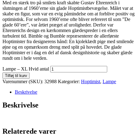
Med en stærk tro på smilets kraft skabte Gustav Ehrenreich i
slutningen af 1960’erne sin glade Hoptimistbevægelse. Målet var at
skabe en figur, som var en evig påmindelse om at forblive positiv og
optimistisk. For selvom 1960’erne ofte bliver refereret til som ”De
glade 60’ere”, var årtiet præget af uroligheder. Derfor var
Ehrenreichs design en kærkommen glædespreder i en ellers
turbulent tid. Bimble og Bumble repræsenterer de allerførste
Hoptimister fra designerens hånd: En kjoleklædt pige med smilende
øjne og en opmærksom dreng med split på hovedet. De glade
Hoptimister er i dag en del af dansk designhistorie og skaber glæde
rundt om i hele verden.
Lampe – XL Hvid antal
Tilføj til kurv
Varenummer (SKU):
32988
Kategorier:
Hoptimist
,
Lampe
Beskrivelse
Beskrivelse
Relaterede varer