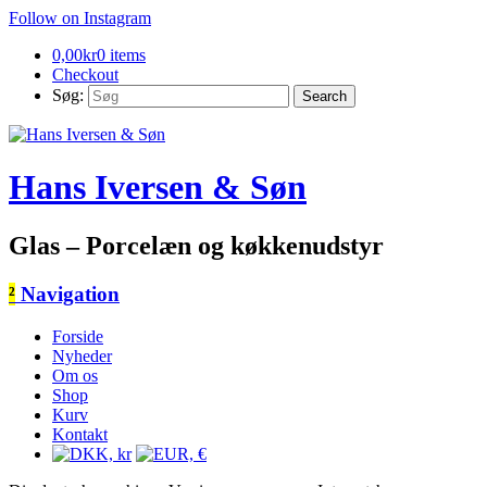
Follow on Instagram
0,00
kr
0 items
Checkout
Søg:
Hans Iversen & Søn
Glas – Porcelæn og køkkenudstyr
²
Navigation
Forside
Nyheder
Om os
Shop
Kurv
Kontakt