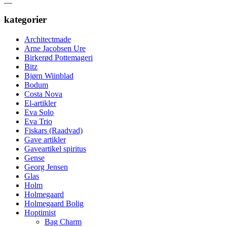
kategorier
Architectmade
Arne Jacobsen Ure
Birkerød Pottemageri
Bitz
Bjørn Wiinblad
Bodum
Costa Nova
El-artikler
Eva Solo
Eva Trio
Fiskars (Raadvad)
Gave artikler
Gaveartikel spiritus
Gense
Georg Jensen
Glas
Holm
Holmegaard
Holmegaard Bolig
Hoptimist
Bag Charm