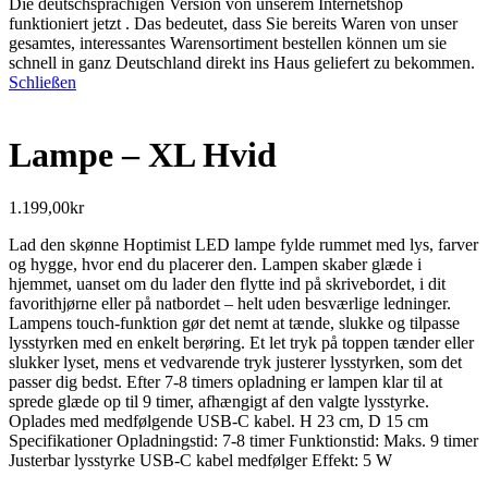
Die deutschsprachigen Version von unserem Internetshop
funktioniert jetzt . Das bedeutet, dass Sie bereits Waren von unser
gesamtes, interessantes Warensortiment bestellen können um sie
schnell in ganz Deutschland direkt ins Haus geliefert zu bekommen.
Schließen
Lampe – XL Hvid
1.199,00
kr
Lad den skønne Hoptimist LED lampe fylde rummet med lys, farver
og hygge, hvor end du placerer den. Lampen skaber glæde i
hjemmet, uanset om du lader den flytte ind på skrivebordet, i dit
favorithjørne eller på natbordet – helt uden besværlige ledninger.
Lampens touch-funktion gør det nemt at tænde, slukke og tilpasse
lysstyrken med en enkelt berøring. Et let tryk på toppen tænder eller
slukker lyset, mens et vedvarende tryk justerer lysstyrken, som det
passer dig bedst. Efter 7-8 timers opladning er lampen klar til at
sprede glæde op til 9 timer, afhængigt af den valgte lysstyrke.
Oplades med medfølgende USB-C kabel. H 23 cm, D 15 cm
Specifikationer Opladningstid: 7-8 timer Funktionstid: Maks. 9 timer
Justerbar lysstyrke USB-C kabel medfølger Effekt: 5 W