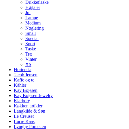
Drikkeflaske
Højtaler
Jul
Lampe
Medium
Nøglering
Small
Special
Sport
Taske
Træ
Vinter
XS
Hortensia
Jacob Jensen
Kaffe og te
Kähler
Kay Bojesen
Kay Bojesen Jewelry
Klarborg
Køkken artikler
Langkilde & Søn
Le Creuset
Lucie Kaas
Lyngby Porcelæn