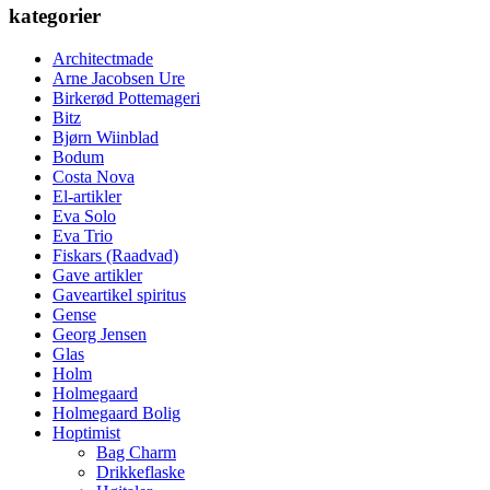
kategorier
Architectmade
Arne Jacobsen Ure
Birkerød Pottemageri
Bitz
Bjørn Wiinblad
Bodum
Costa Nova
El-artikler
Eva Solo
Eva Trio
Fiskars (Raadvad)
Gave artikler
Gaveartikel spiritus
Gense
Georg Jensen
Glas
Holm
Holmegaard
Holmegaard Bolig
Hoptimist
Bag Charm
Drikkeflaske