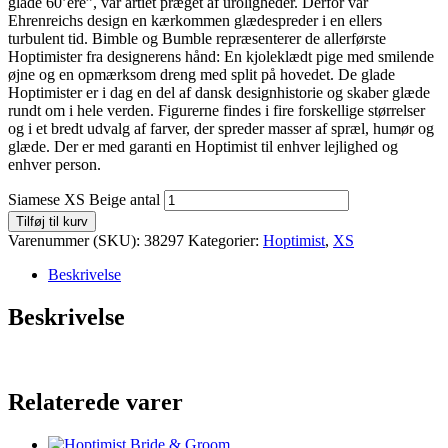
glade 60’ere”, var årtiet præget af uroligheder. Derfor var
Ehrenreichs design en kærkommen glædespreder i en ellers
turbulent tid. Bimble og Bumble repræsenterer de allerførste
Hoptimister fra designerens hånd: En kjoleklædt pige med smilende
øjne og en opmærksom dreng med split på hovedet. De glade
Hoptimister er i dag en del af dansk designhistorie og skaber glæde
rundt om i hele verden. Figurerne findes i fire forskellige størrelser
og i et bredt udvalg af farver, der spreder masser af spræl, humør og
glæde. Der er med garanti en Hoptimist til enhver lejlighed og
enhver person.
Siamese XS Beige antal
Tilføj til kurv
Varenummer (SKU):
38297
Kategorier:
Hoptimist
,
XS
Beskrivelse
Beskrivelse
Relaterede varer