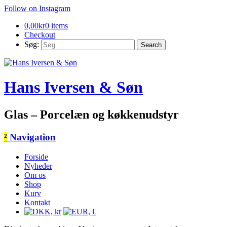
Follow on Instagram
0,00
kr
0 items
Checkout
Søg:
Hans Iversen & Søn
Glas – Porcelæn og køkkenudstyr
²
Navigation
Forside
Nyheder
Om os
Shop
Kurv
Kontakt