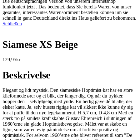
Die deutschsprachigen Version von unserem Internetshop
funktioniert jetzt . Das bedeutet, dass Sie bereits Waren von unser
gesamtes, interessantes Warensortiment bestellen können um sie
schnell in ganz Deutschland direkt ins Haus geliefert zu bekommen.
Schließen
Siamese XS Beige
129,95
kr
Beskrivelse
Elegant og lidt mystisk. Den siamesiske Hoptimist-kat har en store
kileformede ører og et blik, der fanger dig. Og når du trykker,
hopper den – selvfølgelig med ynde. En herlig gaveidé til alle, der
elsker katte. Ja, selv husets rigtige kat vil sikkert ikke kunne dy sig
for at puffe til den nye legekammerat. H 5,7 cm, D 4,8 cm Med en
stærk tro på smilets kraft skabte Gustav Ehrenreich i slutningen af
1960’erne sin glade Hoptimistbevægelse. Målet var at skabe en
figur, som var en evig påmindelse om at forblive positiv og
optimistisk. For selvom 1960’erne ofte bliver refereret til som ”De