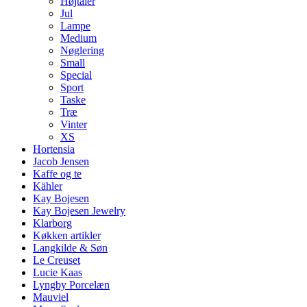
Højtaler
Jul
Lampe
Medium
Nøglering
Small
Special
Sport
Taske
Træ
Vinter
XS
Hortensia
Jacob Jensen
Kaffe og te
Kähler
Kay Bojesen
Kay Bojesen Jewelry
Klarborg
Køkken artikler
Langkilde & Søn
Le Creuset
Lucie Kaas
Lyngby Porcelæn
Mauviel