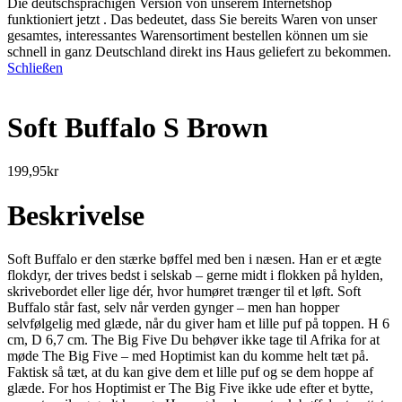
Die deutschsprachigen Version von unserem Internetshop
funktioniert jetzt . Das bedeutet, dass Sie bereits Waren von unser
gesamtes, interessantes Warensortiment bestellen können um sie
schnell in ganz Deutschland direkt ins Haus geliefert zu bekommen.
Schließen
Soft Buffalo S Brown
199,95
kr
Beskrivelse
Soft Buffalo er den stærke bøffel med ben i næsen. Han er et ægte
flokdyr, der trives bedst i selskab – gerne midt i flokken på hylden,
skrivebordet eller lige dér, hvor humøret trænger til et løft. Soft
Buffalo står fast, selv når verden gynger – men han hopper
selvfølgelig med glæde, når du giver ham et lille puf på toppen. H 6
cm, D 6,7 cm. The Big Five Du behøver ikke tage til Afrika for at
møde The Big Five – med Hoptimist kan du komme helt tæt på.
Faktisk så tæt, at du kan give dem et lille puf og se dem hoppe af
glæde. For hos Hoptimist er The Big Five ikke ude efter et bytte,