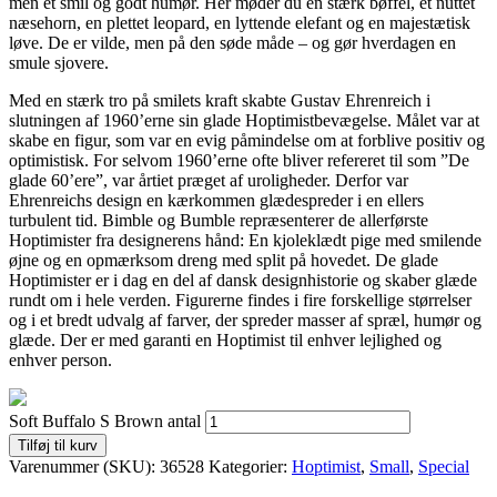
men et smil og godt humør. Her møder du en stærk bøffel, et nuttet
næsehorn, en plettet leopard, en lyttende elefant og en majestætisk
løve. De er vilde, men på den søde måde – og gør hverdagen en
smule sjovere.
Med en stærk tro på smilets kraft skabte Gustav Ehrenreich i
slutningen af 1960’erne sin glade Hoptimistbevægelse. Målet var at
skabe en figur, som var en evig påmindelse om at forblive positiv og
optimistisk. For selvom 1960’erne ofte bliver refereret til som ”De
glade 60’ere”, var årtiet præget af uroligheder. Derfor var
Ehrenreichs design en kærkommen glædespreder i en ellers
turbulent tid. Bimble og Bumble repræsenterer de allerførste
Hoptimister fra designerens hånd: En kjoleklædt pige med smilende
øjne og en opmærksom dreng med split på hovedet. De glade
Hoptimister er i dag en del af dansk designhistorie og skaber glæde
rundt om i hele verden. Figurerne findes i fire forskellige størrelser
og i et bredt udvalg af farver, der spreder masser af spræl, humør og
glæde. Der er med garanti en Hoptimist til enhver lejlighed og
enhver person.
Soft Buffalo S Brown antal
Tilføj til kurv
Varenummer (SKU):
36528
Kategorier:
Hoptimist
,
Small
,
Special