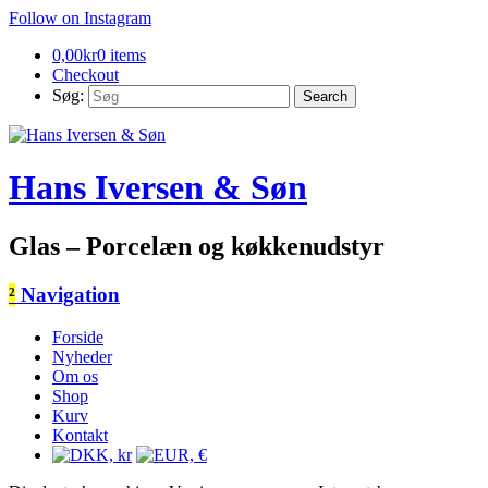
Follow on Instagram
0,00
kr
0 items
Checkout
Søg:
Hans Iversen & Søn
Glas – Porcelæn og køkkenudstyr
²
Navigation
Forside
Nyheder
Om os
Shop
Kurv
Kontakt