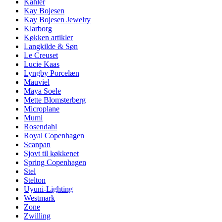
Kähler
Kay Bojesen
Kay Bojesen Jewelry
Klarborg
Køkken artikler
Langkilde & Søn
Le Creuset
Lucie Kaas
Lyngby Porcelæn
Mauviel
Maya Soele
Mette Blomsterberg
Microplane
Mumi
Rosendahl
Royal Copenhagen
Scanpan
Sjovt til køkkenet
Spring Copenhagen
Stel
Stelton
Uyuni-Lighting
Westmark
Zone
Zwilling