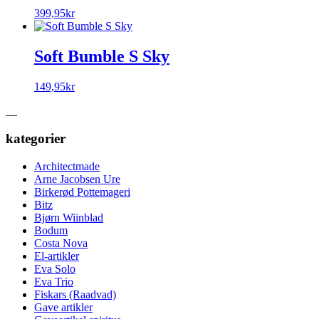
399,95
kr
Soft Bumble S Sky
149,95
kr
__
kategorier
Architectmade
Arne Jacobsen Ure
Birkerød Pottemageri
Bitz
Bjørn Wiinblad
Bodum
Costa Nova
El-artikler
Eva Solo
Eva Trio
Fiskars (Raadvad)
Gave artikler