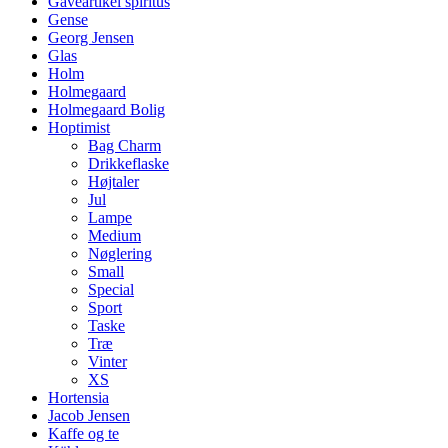
Gaveartikel spiritus
Gense
Georg Jensen
Glas
Holm
Holmegaard
Holmegaard Bolig
Hoptimist
Bag Charm
Drikkeflaske
Højtaler
Jul
Lampe
Medium
Nøglering
Small
Special
Sport
Taske
Træ
Vinter
XS
Hortensia
Jacob Jensen
Kaffe og te