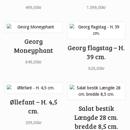
499,00
kr
1.399,00
kr
Georg
Georg flagstag – H.
Moneyphant
39 cm.
649,00
kr
629,00
kr
Øllefant – H. 4,5
Salat bestik
cm.
Længde 28 cm.
299,00
kr
bredde 8,5 cm.